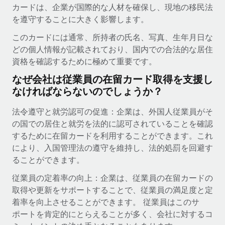
世界中の契約社員をオンボーディングし、管理
カードは、企業が国際的な人材を確保し、現地の移民法
契約社員の報酬計算ツール
ログイン
を遵守することに大きく影響します。
Nederlands
グローバルな契約社員向けに、通貨オプションと支払スピー
PEO
成長の段階
ドを確認する
このカードには通常、所持者の氏名、写真、生年月日な
複雑な雇用関連業務を外部委託
Français
スタートアップ
どの個人情報が記載されており、国内での合法的な居住
成長中の企業向けのアジャイルなグローバルHR・給与処理ソ
資格を確認するために極めて重要です。
REMOTEで学習
Deutsch
リューション
インフラ
なぜ会社は従業員の在留カード取得を支援し
リサーチおよびガイド
Remote統合
なければならないのでしょうか？
ミッドマーケット
Español
人事機能をワークフローにシームレスに統合する
活用事例
カスタマイズされた人事ソリューションでチームを拡大する
法令遵守と就労認可の促進：企業は、外国人従業員がそ
Italiano
プラットフォーム
HR用語集
企業
の国での居住と就労を法的に認可されていることを確認
チームのための人事の基本機能を内蔵
大企業向けのグローバルHR
するために在留カードを利用することができます。これ
Português (Portugal)
チェックリストおよびテンプレート
により、入国管理法の遵守を維持し、法的処罰を回避す
接続
新しい
ることができます。
職務内容ライブラリ
日本語
当社のMCPを使用して、あらゆるAIツールをRemoteに接続
パートナーに登録
従業員の定着率の向上：企業は、従業員の在留カードの
戦略的テクノロジーパートナー
ウェビナー
統合
한국어
取得や更新をサポートすることで、従業員の満足度と定
グローバルな人事機能を柔軟に自社プラットフォームへ統合
基本的なビジネスツールを活用して業務プロセスを効率化す
着率を向上させることができます。 従業員はこのサ
イベント
る
中文（简体）
ポートを肯定的にとらえることが多く、会社に対するコ
パートナーとして登録
ニュースルーム