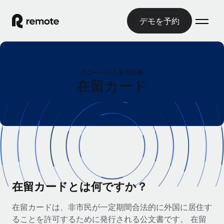
デモを予約
ホーム
グローバル人事用語集
製品
在留カード
ソリューション
グローバル雇用
グローバル給与処理
リソース
各国の制度に対応
コンプライアンス対応の給与処理を手軽に
国別ガイド
価格
ツールと計算ツール
Employer of Record（EOR）
/国別のグローバル雇用支援を検索する
グローバル展開をコストをかけずに実現
誤分類リスク判定ツール
米国州エクスプローラー
国別に従業員の誤分類リスクを確認する
Contractor of Record
在留カードとは何ですか？
米国の各州において採用プロセスを簡素化する
日本語
世界中の契約社員と法令を遵守して契約
従業員コスト計算ツール
在留カードは、非市民が一定期間合法的に外国に居住す
Remoteを他社と比較
各国の総従業員コストを計算する
契約社員管理
ることを許可するために発行される公文書です。 在留
English
他社と比較した、当社の強みを確認する