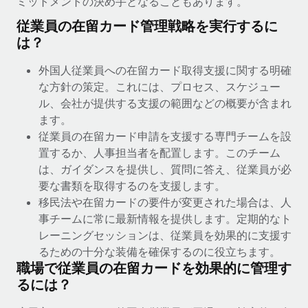
ミットメントの決め手となることもあります。
当社とのパートナーシップの可能性を検討する
従業員の在留カード管理戦略を実行するに
サービス
給与・人材情報
Remote Build
近日リリース予定
は？
専門家に相談
統合とAI自動化に関するコンサルティング
情報センター
グローバル人事・コンプライアンスの専門サポート
外国人従業員への在留カード取得支援に関する明確
サポートを依頼する
な方針の策定。これには、プロセス、スケジュー
バックグラウンドチェック
活用事例
ル、会社が提供する支援の範囲などの概要が含まれ
候補者の選考プロセスをシンプルに
すべてのリソースを表示する
ます。
Reverse Tech、契約社員管理と給与処理でRemote
従業員の在留カード申請を支援する専門チームを設
と戦略的提携
Compliance Watchtower
置するか、人事担当者を配置します。このチーム
コンプライアンスリスクを先回りして対応
ブログ
Reverse Techの概要 健康とウェルネスのスタートアップである
は、ガイダンスを提供し、質問に答え、従業員が必
Reverse...
グローバル給与処理
要な書類を取得するのを支援します。
デバイス管理
移民法や在留カードの要件が変更された場合は、人
ITデバイスを世界規模で提供・管理
詳細を見る
EORおよびPEO
事チームに常に最新情報を提供します。定期的なト
法人設立
レーニングセッションは、従業員を効果的に支援す
契約社員管理
法令順守した法人をスピーディに設立
るための十分な装備を確保するのに役立ちます。
AIのパイオニアであるWeaviateは、Remoteを使
税務
職場で従業員の在留カードを効果的に管理す
い、どのようにしてワークフォースを120%に増やした
移住・転勤
のか
るには？
ブログを読む
従業員の異動をスムーズに
Weaviateの概要...