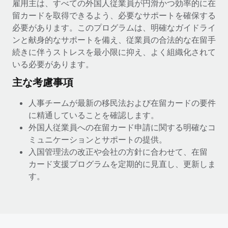
雇用主は、すべての外国人従業員が円滑かつ効率的に在
福利厚生
留カードを取得できるよう、必要なサポートを確保する
詳細を見る
ブログ
必要があります。このプログラムは、明確なガイドライ
従業員の福利厚生を簡単に管理
ンと献身的なサポートを備え、従業員の合法的な在留手
Remoteの製品アップデート：GustoとXeroの統合お
続きに伴うストレスを最小限に抑え、よく組織化されて
よびContractor Management Plus（契約社員管理
いる必要があります。
プラス）
主な考慮事項
Remoteの使命は、世界のどこにいても、あらゆる規模の企業が
業務に最適な人材を採用し、管理し、給与を支給できるようにす
人事チームが最新の移民法および在留カードの要件
ることです。この数週間で、新しい統合、機能、改良点をリリー
に精通していることを確認します。
スしました。...
外国人従業員への在留カード申請に関する明確なコ
詳細を見る
ミュニケーションとサポートの提供。
入国管理法の改正や会社の方針に合わせて、在留
カード支援プログラムを定期的に見直し、更新しま
給与詐欺：種類、事例、ビジネスを守る方法
す。
給与, 賃金は詐欺の特に魅力的な標的です。多額の資金がシステ
ム間で頻繁に移動しているためです。このため、自社のビジネス
を保護することは極めて重要です。...