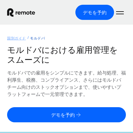
デモを予約
ホーム
国別ガイド
モルドバ
製品
モルドバにおける雇用管理を
スムーズに
ソリューション
グローバル雇用
グローバル給与処理
モルドバでの雇用をシンプルにできます。給与処理、福
リソース
各国の制度に対応
コンプライアンス対応の給与処理を手軽に
利厚生、税務、コンプライアンス、さらにはモルドバ
国別ガイド
チーム向けのストックオプションまで、使いやすいプ
価格
ツールと計算ツール
Employer of Record（EOR）
/国別のグローバル雇用支援を検索する
ラットフォームで一元管理できます。
グローバル展開をコストをかけずに実現
誤分類リスク判定ツール
米国州エクスプローラー
国別に従業員の誤分類リスクを確認する
Contractor of Record
米国の各州において採用プロセスを簡素化する
日本語
デモを予約
世界中の契約社員と法令を遵守して契約
従業員コスト計算ツール
Remoteを他社と比較
各国の総従業員コストを計算する
契約社員管理
English
他社と比較した、当社の強みを確認する