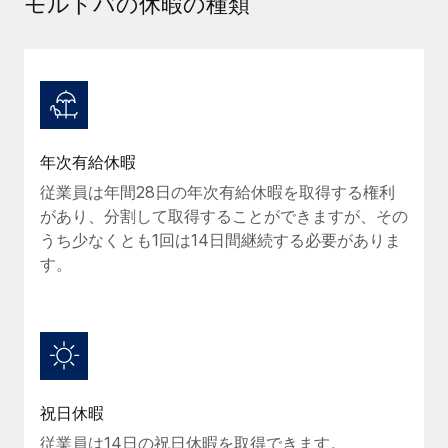
モルドバの休暇の種類
当社とのパートナーシップの可能性を検討する
サービス
給与・人材情報
Remote Build
近日リリース予定
専門家に相談
統合とAI自動化に関するコンサルティング
情報センター
グローバル人事・コンプライアンスの専門サポート
サポートを依頼する
バックグラウンドチェック
活用事例
年次有給休暇
候補者の選考プロセスをシンプルに
すべてのリソースを表示する
従業員は年間28日の年次有給休暇を取得する権利
Compliance Watchtower
があり、分割して取得することができますが、その
コンプライアンスリスクを先回りして対応
ブログ
うち少なくとも1回は14日間継続する必要がありま
グローバル給与処理
す。
デバイス管理
ITデバイスを世界規模で提供・管理
EORおよびPEO
法人設立
契約社員管理
法令順守した法人をスピーディに設立
税務
移住・転勤
祝日休暇
ブログを読む
従業員の異動をスムーズに
従業員は14日の祝日休暇を取得できます。