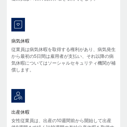
福利厚生
ブログ
従業員の福利厚生を簡単に管理
Remoteの製品アップデート：GustoとXeroの統合お
よびContractor Management Plus（契約社員管理
プラス）
病気休暇
Remoteの使命は、世界のどこにいても、あらゆる規模の企業が
従業員は病気休暇を取得する権利があり、病気発生
業務に最適な人材を採用し、管理し、給与を支給できるようにす
から最初の5日間は雇用者が支払い、それ以降の病
ることです。この数週間で、新しい統合、機能、改良点をリリー
気休暇についてはソーシャルセキュリティ機関が補
スしました。...
償します。
詳細を見る
給与詐欺：種類、事例、ビジネスを守る方法
給与, 賃金は詐欺の特に魅力的な標的です。多額の資金がシステ
出産休暇
ム間で頻繁に移動しているためです。このため、自社のビジネス
女性従業員は、出産の10週間前から開始して出産
を保護することは極めて重要です。...