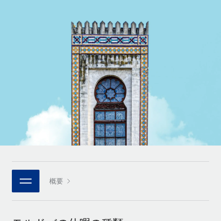
世界中の契約社員をオンボーディングし、管理
契約社員の報酬計算ツール
ログイン
Nederlands
グローバルな契約社員向けに、通貨オプションと支払スピー
PEO
成長の段階
ドを確認する
複雑な雇用関連業務を外部委託
Français
スタートアップ
成長中の企業向けのアジャイルなグローバルHR・給与処理ソ
REMOTEで学習
Deutsch
リューション
インフラ
リサーチおよびガイド
Remote統合
ミッドマーケット
Español
人事機能をワークフローにシームレスに統合する
活用事例
カスタマイズされた人事ソリューションでチームを拡大する
Italiano
プラットフォーム
HR用語集
企業
チームのための人事の基本機能を内蔵
大企業向けのグローバルHR
Português (Portugal)
チェックリストおよびテンプレート
接続
新しい
職務内容ライブラリ
日本語
当社のMCPを使用して、あらゆるAIツールをRemoteに接続
パートナーに登録
戦略的テクノロジーパートナー
ウェビナー
統合
概要
한국어
グローバルな人事機能を柔軟に自社プラットフォームへ統合
基本的なビジネスツールを活用して業務プロセスを効率化す
イベント
る
中文（简体）
パートナーとして登録
ニュースルーム