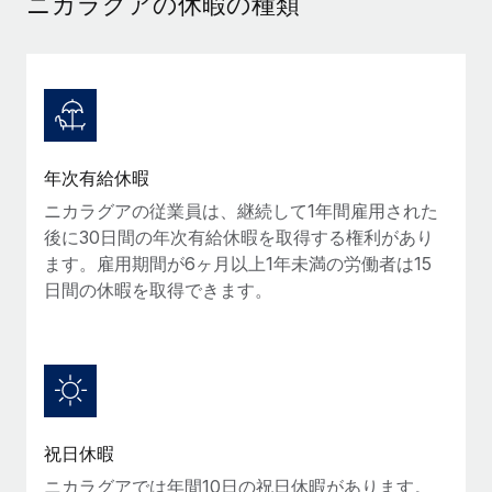
ニカラグアの休暇の種類
当社とのパートナーシップの可能性を検討する
サービス
給与・人材情報
Remote Build
近日リリース予定
専門家に相談
統合とAI自動化に関するコンサルティング
情報センター
グローバル人事・コンプライアンスの専門サポート
サポートを依頼する
バックグラウンドチェック
活用事例
年次有給休暇
候補者の選考プロセスをシンプルに
すべてのリソースを表示する
Reverse Tech、契約社員管理と給与処理でRemote
ニカラグアの従業員は、継続して1年間雇用された
と戦略的提携
Compliance Watchtower
後に30日間の年次有給休暇を取得する権利があり
コンプライアンスリスクを先回りして対応
ブログ
Reverse Techの概要 健康とウェルネスのスタートアップである
ます。雇用期間が6ヶ月以上1年未満の労働者は15
Reverse...
グローバル給与処理
日間の休暇を取得できます。
デバイス管理
ITデバイスを世界規模で提供・管理
詳細を見る
EORおよびPEO
法人設立
契約社員管理
法令順守した法人をスピーディに設立
AIのパイオニアであるWeaviateは、Remoteを使
税務
い、どのようにしてワークフォースを120%に増やした
移住・転勤
のか
祝日休暇
ブログを読む
従業員の異動をスムーズに
ニカラグアでは年間10日の祝日休暇があります。
Weaviateの概要...