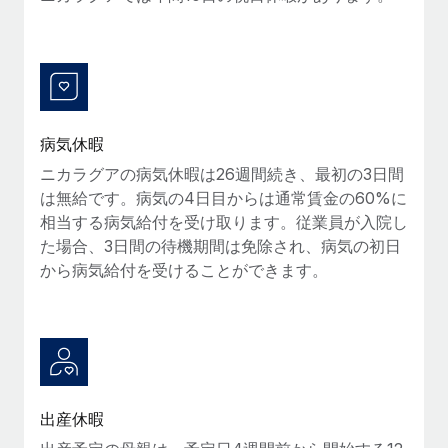
福利厚生
詳細を見る
ブログ
従業員の福利厚生を簡単に管理
Remoteの製品アップデート：GustoとXeroの統合お
よびContractor Management Plus（契約社員管理
プラス）
病気休暇
Remoteの使命は、世界のどこにいても、あらゆる規模の企業が
ニカラグアの病気休暇は26週間続き、最初の3日間
業務に最適な人材を採用し、管理し、給与を支給できるようにす
は無給です。病気の4日目からは通常賃金の60%に
ることです。この数週間で、新しい統合、機能、改良点をリリー
相当する病気給付を受け取ります。従業員が入院し
スしました。...
た場合、3日間の待機期間は免除され、病気の初日
から病気給付を受けることができます。
詳細を見る
給与詐欺：種類、事例、ビジネスを守る方法
給与, 賃金は詐欺の特に魅力的な標的です。多額の資金がシステ
ム間で頻繁に移動しているためです。このため、自社のビジネス
出産休暇
を保護することは極めて重要です。...