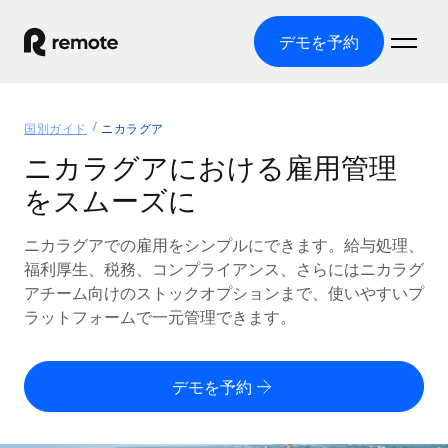
デモを予約
ホーム
国別ガイド
ニカラグア
製品
ニカラグアにおける雇用管理
をスムーズに
ソリューション
グローバル雇用
グローバル給与処理
ニカラグアでの雇用をシンプルにできます。給与処理、
リソース
各国の制度に対応
コンプライアンス対応の給与処理を手軽に
福利厚生、税務、コンプライアンス、さらにはニカラグ
国別ガイド
アチーム向けのストックオプションまで、使いやすいプ
価格
ツールと計算ツール
Employer of Record（EOR）
/国別のグローバル雇用支援を検索する
ラットフォームで一元管理できます。
グローバル展開をコストをかけずに実現
誤分類リスク判定ツール
米国州エクスプローラー
国別に従業員の誤分類リスクを確認する
Contractor of Record
米国の各州において採用プロセスを簡素化する
日本語
デモを予約
世界中の契約社員と法令を遵守して契約
従業員コスト計算ツール
Remoteを他社と比較
各国の総従業員コストを計算する
契約社員管理
English
他社と比較した、当社の強みを確認する