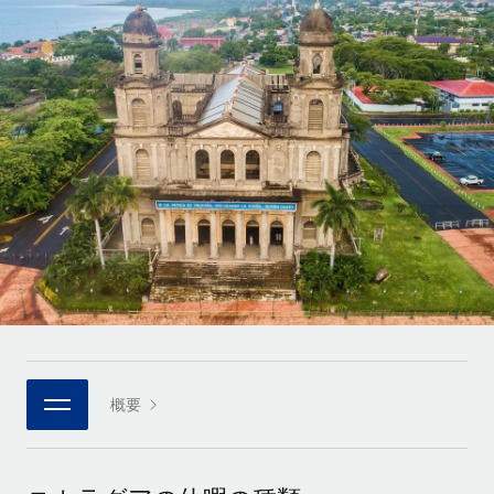
世界中の契約社員をオンボーディングし、管理
契約社員の報酬計算ツール
ログイン
Nederlands
グローバルな契約社員向けに、通貨オプションと支払スピー
PEO
成長の段階
ドを確認する
複雑な雇用関連業務を外部委託
Français
スタートアップ
成長中の企業向けのアジャイルなグローバルHR・給与処理ソ
REMOTEで学習
Deutsch
リューション
インフラ
リサーチおよびガイド
Remote統合
ミッドマーケット
Español
人事機能をワークフローにシームレスに統合する
活用事例
カスタマイズされた人事ソリューションでチームを拡大する
Italiano
プラットフォーム
HR用語集
企業
チームのための人事の基本機能を内蔵
大企業向けのグローバルHR
Português (Portugal)
チェックリストおよびテンプレート
接続
新しい
職務内容ライブラリ
日本語
当社のMCPを使用して、あらゆるAIツールをRemoteに接続
パートナーに登録
戦略的テクノロジーパートナー
ウェビナー
統合
概要
한국어
グローバルな人事機能を柔軟に自社プラットフォームへ統合
基本的なビジネスツールを活用して業務プロセスを効率化す
イベント
る
中文（简体）
パートナーとして登録
ニュースルーム