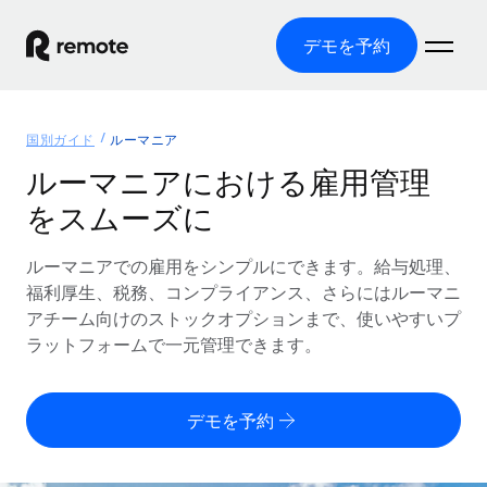
デモを予約
ホーム
国別ガイド
ルーマニア
製品
ルーマニアにおける雇用管理
をスムーズに
ソリューション
グローバル雇用
グローバル給与処理
ルーマニアでの雇用をシンプルにできます。給与処理、
リソース
各国の制度に対応
コンプライアンス対応の給与処理を手軽に
福利厚生、税務、コンプライアンス、さらにはルーマニ
国別ガイド
アチーム向けのストックオプションまで、使いやすいプ
価格
ツールと計算ツール
Employer of Record（EOR）
/国別のグローバル雇用支援を検索する
ラットフォームで一元管理できます。
グローバル展開をコストをかけずに実現
誤分類リスク判定ツール
米国州エクスプローラー
国別に従業員の誤分類リスクを確認する
Contractor of Record
米国の各州において採用プロセスを簡素化する
日本語
デモを予約
世界中の契約社員と法令を遵守して契約
従業員コスト計算ツール
Remoteを他社と比較
各国の総従業員コストを計算する
契約社員管理
English
他社と比較した、当社の強みを確認する