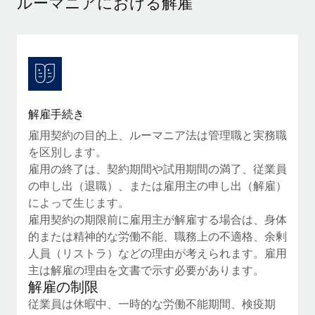
ルーマニアにおける解雇
当社とのパートナーシップの可能性を検討する
サービス
給与・人材情報
Remote Build
近日リリース予定
専門家に相談
統合とAI自動化に関するコンサルティング
情報センター
グローバル人事・コンプライアンスの専門サポート
サポートを依頼する
バックグラウンドチェック
活用事例
解雇手続き
候補者の選考プロセスをシンプルに
すべてのリソースを表示する
雇用契約の目的上、ルーマニア法は管理職と実務職
Compliance Watchtower
を区別します。
コンプライアンスリスクを先回りして対応
ブログ
雇用の終了は、契約期間や試用期間の満了、従業員
グローバル給与処理
の申し出（退職）、または雇用主の申し出（解雇）
デバイス管理
によって生じます。
ITデバイスを世界規模で提供・管理
EORおよびPEO
雇用契約の期限前に雇用主が解雇する場合は、身体
的または精神的な労働不能、職務上の不適格、余剰
法人設立
契約社員管理
人員（リストラ）などの理由が考えられます。雇用
法令順守した法人をスピーディに設立
主は解雇の理由を文書で示す必要があります。
税務
解雇の制限
移住・転勤
ブログを読む
従業員は休暇中、一時的な労働不能期間、検疫期
従業員の異動をスムーズに