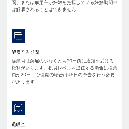
間、または雇用主が妊娠を把握している妊娠期間中
福利厚生
は解雇されることはできません。
ブログ
従業員の福利厚生を簡単に管理
Remoteの製品アップデート：GustoとXeroの統合お
よびContractor Management Plus（契約社員管理
プラス）
Remoteの使命は、世界のどこにいても、あらゆる規模の企業が
解雇予告期間
業務に最適な人材を採用し、管理し、給与を支給できるようにす
従業員は解雇の少なくとも20日前に通知を受ける
ることです。この数週間で、新しい統合、機能、改良点をリリー
権利があります。役員レベルを退任する場合は従業
スしました。...
員が20日、管理職の場合は45日の予告を行う必要
詳細を見る
があります。
給与詐欺：種類、事例、ビジネスを守る方法
給与, 賃金は詐欺の特に魅力的な標的です。多額の資金がシステ
ム間で頻繁に移動しているためです。このため、自社のビジネス
を保護することは極めて重要です。...
退職金