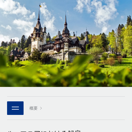
世界中の契約社員をオンボーディングし、管理
契約社員の報酬計算ツール
ログイン
Nederlands
グローバルな契約社員向けに、通貨オプションと支払スピー
PEO
成長の段階
ドを確認する
複雑な雇用関連業務を外部委託
Français
スタートアップ
成長中の企業向けのアジャイルなグローバルHR・給与処理ソ
REMOTEで学習
Deutsch
リューション
インフラ
リサーチおよびガイド
Remote統合
ミッドマーケット
Español
人事機能をワークフローにシームレスに統合する
活用事例
カスタマイズされた人事ソリューションでチームを拡大する
Italiano
プラットフォーム
HR用語集
企業
チームのための人事の基本機能を内蔵
大企業向けのグローバルHR
Português (Portugal)
チェックリストおよびテンプレート
接続
新しい
職務内容ライブラリ
日本語
当社のMCPを使用して、あらゆるAIツールをRemoteに接続
パートナーに登録
戦略的テクノロジーパートナー
ウェビナー
統合
概要
한국어
グローバルな人事機能を柔軟に自社プラットフォームへ統合
基本的なビジネスツールを活用して業務プロセスを効率化す
イベント
る
中文（简体）
パートナーとして登録
ニュースルーム