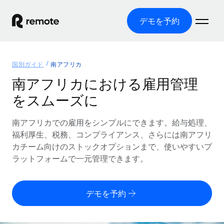
デモを予約
ホーム
国別ガイド
南アフリカ
製品
南アフリカにおける雇用管理
をスムーズに
ソリューション
グローバル雇用
グローバル給与処理
南アフリカでの雇用をシンプルにできます。給与処理、
リソース
各国の制度に対応
コンプライアンス対応の給与処理を手軽に
福利厚生、税務、コンプライアンス、さらには南アフリ
国別ガイド
カチーム向けのストックオプションまで、使いやすいプ
価格
ツールと計算ツール
Employer of Record（EOR）
/国別のグローバル雇用支援を検索する
ラットフォームで一元管理できます。
グローバル展開をコストをかけずに実現
誤分類リスク判定ツール
米国州エクスプローラー
国別に従業員の誤分類リスクを確認する
Contractor of Record
米国の各州において採用プロセスを簡素化する
日本語
デモを予約
世界中の契約社員と法令を遵守して契約
従業員コスト計算ツール
Remoteを他社と比較
各国の総従業員コストを計算する
契約社員管理
English
他社と比較した、当社の強みを確認する