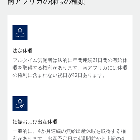
南アフリカの休暇の種類
当社とのパートナーシップの可能性を検討する
サービス
給与・人材情報
Remote Build
近日リリース予定
専門家に相談
統合とAI自動化に関するコンサルティング
情報センター
グローバル人事・コンプライアンスの専門サポート
サポートを依頼する
バックグラウンドチェック
活用事例
法定休暇
候補者の選考プロセスをシンプルに
すべてのリソースを表示する
Reverse Tech、契約社員管理と給与処理でRemote
フルタイム労働者は法的に年間連続21日間の有給休
と戦略的提携
Compliance Watchtower
暇を取得する権利があります。南アフリカには休暇
コンプライアンスリスクを先回りして対応
ブログ
Reverse Techの概要 健康とウェルネスのスタートアップである
の権利に含まれない祝日が12日あります。
Reverse...
グローバル給与処理
デバイス管理
ITデバイスを世界規模で提供・管理
詳細を見る
EORおよびPEO
法人設立
契約社員管理
法令順守した法人をスピーディに設立
AIのパイオニアであるWeaviateは、Remoteを使
税務
妊娠および出産休暇
い、どのようにしてワークフォースを120%に増やした
移住・転勤
のか
一般的に、4か月連続の無給出産休暇を取得する権
ブログを読む
従業員の異動をスムーズに
利があります。出産予定日の4週間前から上記の4
Weaviateの概要...