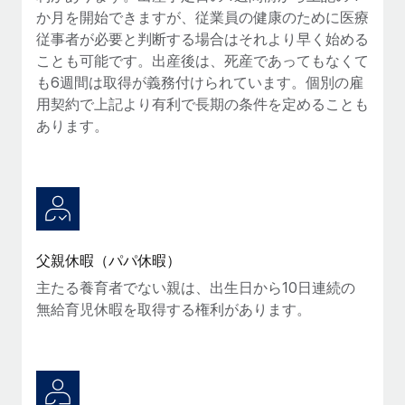
か月を開始できますが、従業員の健康のために医療
福利厚生
詳細を見る
従事者が必要と判断する場合はそれより早く始める
ブログ
従業員の福利厚生を簡単に管理
ことも可能です。出産後は、死産であってもなくて
も6週間は取得が義務付けられています。個別の雇
Remoteの製品アップデート：GustoとXeroの統合お
よびContractor Management Plus（契約社員管理
用契約で上記より有利で長期の条件を定めることも
プラス）
あります。
Remoteの使命は、世界のどこにいても、あらゆる規模の企業が
業務に最適な人材を採用し、管理し、給与を支給できるようにす
ることです。この数週間で、新しい統合、機能、改良点をリリー
スしました。...
詳細を見る
父親休暇（パパ休暇）
主たる養育者でない親は、出生日から10日連続の
無給育児休暇を取得する権利があります。
給与詐欺：種類、事例、ビジネスを守る方法
給与, 賃金は詐欺の特に魅力的な標的です。多額の資金がシステ
ム間で頻繁に移動しているためです。このため、自社のビジネス
を保護することは極めて重要です。...