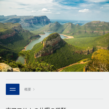
世界中の契約社員をオンボーディングし、管理
契約社員の報酬計算ツール
ログイン
Nederlands
グローバルな契約社員向けに、通貨オプションと支払スピー
PEO
成長の段階
ドを確認する
複雑な雇用関連業務を外部委託
Français
スタートアップ
成長中の企業向けのアジャイルなグローバルHR・給与処理ソ
REMOTEで学習
Deutsch
リューション
インフラ
リサーチおよびガイド
Remote統合
ミッドマーケット
Español
人事機能をワークフローにシームレスに統合する
活用事例
カスタマイズされた人事ソリューションでチームを拡大する
Italiano
プラットフォーム
HR用語集
企業
チームのための人事の基本機能を内蔵
大企業向けのグローバルHR
Português (Portugal)
チェックリストおよびテンプレート
接続
新しい
職務内容ライブラリ
日本語
当社のMCPを使用して、あらゆるAIツールをRemoteに接続
パートナーに登録
戦略的テクノロジーパートナー
ウェビナー
統合
概要
한국어
グローバルな人事機能を柔軟に自社プラットフォームへ統合
基本的なビジネスツールを活用して業務プロセスを効率化す
イベント
る
中文（简体）
パートナーとして登録
ニュースルーム