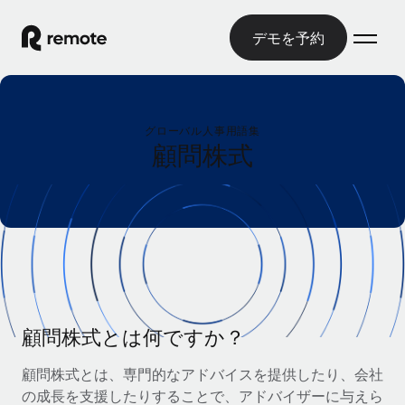
デモを予約
ホーム
グローバル人事用語集
製品
顧問株式
ソリューション
グローバル雇用
グローバル給与処理
リソース
各国の制度に対応
コンプライアンス対応の給与処理を手軽に
国別ガイド
価格
ツールと計算ツール
Employer of Record（EOR）
/国別のグローバル雇用支援を検索する
グローバル展開をコストをかけずに実現
誤分類リスク判定ツール
米国州エクスプローラー
国別に従業員の誤分類リスクを確認する
Contractor of Record
顧問株式とは何ですか？
米国の各州において採用プロセスを簡素化する
日本語
世界中の契約社員と法令を遵守して契約
従業員コスト計算ツール
顧問株式とは、専門的なアドバイスを提供したり、会社
Remoteを他社と比較
各国の総従業員コストを計算する
契約社員管理
の成長を支援したりすることで、アドバイザーに与えら
English
他社と比較した、当社の強みを確認する