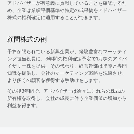
アドバイザーが有意義に貢献していることを確認するた
福利厚生
め、企業は業績評価基準や特定の成果物をアドバイザー
ブログ
従業員の福利厚生を簡単に管理
株式の権利確定に適用することができます。
Remoteの製品アップデート：GustoとXeroの統合お
よびContractor Management Plus（契約社員管理
顧問株式の例
プラス）
Remoteの使命は、世界のどこにいても、あらゆる規模の企業が
予算が限られている新興企業が、経験豊富なマーケティ
業務に最適な人材を採用し、管理し、給与を支給できるようにす
ング担当役員に、3年間の権利確定予定で1万株のアドバ
ることです。この数週間で、新しい統合、機能、改良点をリリー
イザリー株を提供。その代わり、経営幹部は指導と専門
スしました。...
知識を提供し、会社のマーケティング戦略を洗練させ、
より多くの顧客を獲得する手助けをします。
詳細を見る
その後3年間で、アドバイザーは徐々にこれらの株式の
所有権を取得し、会社の成長に伴う企業価値の増加から
給与詐欺：種類、事例、ビジネスを守る方法
利益を得ます。
給与, 賃金は詐欺の特に魅力的な標的です。多額の資金がシステ
ム間で頻繁に移動しているためです。このため、自社のビジネス
を保護することは極めて重要です。...