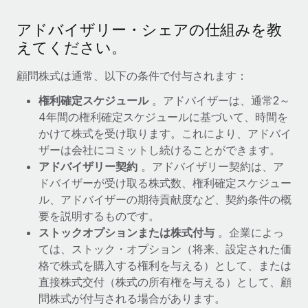
当社とのパートナーシップの可能性を検討する
サービス
アドバイザリー・シェアの仕組みを教
給与・人材情報
Remote Build
近日リリース予定
えてください。
専門家に相談
統合とAI自動化に関するコンサルティング
情報センター
グローバル人事・コンプライアンスの専門サポート
顧問株式は通常、以下の条件で付与されます：
サポートを依頼する
バックグラウンドチェック
活用事例
権利確定スケジュール
。アドバイザーは、通常2～
候補者の選考プロセスをシンプルに
すべてのリソースを表示する
4年間の権利確定スケジュールに基づいて、時間を
かけて株式を受け取ります。これにより、アドバイ
Compliance Watchtower
ザーは会社にコミットし続けることができます。
コンプライアンスリスクを先回りして対応
ブログ
アドバイザリー契約
。アドバイザリー契約は、ア
グローバル給与処理
ドバイザーが受け取る株式数、権利確定スケジュー
デバイス管理
ル、アドバイザーの期待貢献度など、契約条件の概
ITデバイスを世界規模で提供・管理
EORおよびPEO
要を説明するものです。
ストックオプションまたは株式付与
。企業によっ
法人設立
契約社員管理
ては、ストック・オプション（将来、設定された価
法令順守した法人をスピーディに設立
税務
格で株式を購入する権利を与える）として、または
移住・転勤
直接株式交付（株式の所有権を与える）として、顧
ブログを読む
従業員の異動をスムーズに
問株式が付与される場合があります。