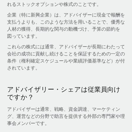
世界中の契約社員をオンボーディングし、管理
れるストックオプションや株式のことです。
契約社員の報酬計算ツール
ログイン
Nederlands
グローバルな契約社員向けに、通貨オプションと支払スピー
企業（特に新興企業）は、アドバイザーに現金で報酬を
PEO
成長の段階
ドを確認する
支払うよりも、このような方法を用いることで、優秀な
複雑な雇用関連業務を外部委託
Français
スタートアップ
人材の獲得、長期的な関与の動機づけ、予算の節約を
成長中の企業向けのアジャイルなグローバルHR・給与処理ソ
図っています。
REMOTEで学習
Deutsch
リューション
インフラ
これらの株式には通常、アドバイザーが長期にわたって
リサーチおよびガイド
Remote統合
ミッドマーケット
会社の成功に貢献し続けることを保証するための一定の
Español
人事機能をワークフローにシームレスに統合する
活用事例
カスタマイズされた人事ソリューションでチームを拡大する
条件（権利確定スケジュールや業績評価基準など）が付
されています。
Italiano
プラットフォーム
HR用語集
企業
チームのための人事の基本機能を内蔵
大企業向けのグローバルHR
Português (Portugal)
チェックリストおよびテンプレート
アドバイザリー・シェアは従業員向け
接続
新しい
ですか？
職務内容ライブラリ
日本語
当社のMCPを使用して、あらゆるAIツールをRemoteに接続
パートナーに登録
戦略的テクノロジーパートナー
ウェビナー
統合
アドバイザーは通常、戦略、資金調達、マーケティン
한국어
グローバルな人事機能を柔軟に自社プラットフォームへ統合
基本的なビジネスツールを活用して業務プロセスを効率化す
グ、運営などの分野で助言を提供する外部の専門家や理
イベント
る
事会メンバーです。
中文（简体）
パートナーとして登録
ニュースルーム