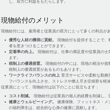
し、双方に利益をもたらします。
現物給付のメリット
現物給付には、雇用者と従業員の双方にとって多くの利点が
優秀な人材の獲得に貢献。
現物給付を提供することで、
者を惹きつけることができます。
定着率の向上。
現物給付は、仕事の満足度や従業員の士
ます。
税制上の優遇措置。
現物給付の中には、現地の税法や規
税制上の優遇措置があるものもあります。
ワークライフバランスの向上
育児サービスや柔軟な勤務
フバランスを向上させ、ストレスや燃え尽き症候群を軽
従業員にとって、現物給付は以下のことに役立ちます：
コスト削減。
現物給付は従業員の個人的経費を削減し、
健康とウェルビーイング。
健康保険、フィットネス・メ
の福利厚生は、総合的な心身の健康に貢献します。