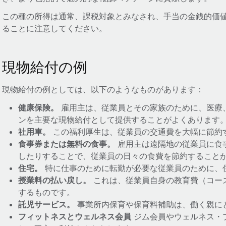
この種の所得は通常、課税対象とみなされ、手当の金銭的価
ることに注意してください。
現物給付の例
現物給付の例としては、以下のようなものがあります：
健康保険。
雇用主は、従業員とその家族のために、医療
ンを主要な現物給付として提供することがよくあります
社用車。
この福利厚生は、従業員の交通費を大幅に節約
食事券または無料の食事。
雇用主は遠隔地の従業員に食
したりすることで、従業員の日々の食費を節約すること
住宅。
特に仕事のために転勤が必要な従業員のために、
授業料の払い戻し。
これは、従業員自身の教育費（コー
するものです。
託児サービス。
事業所内保育や保育料補助は、働く親に
フィットネスとウェルネス会員
ジム会員やウェルネス・