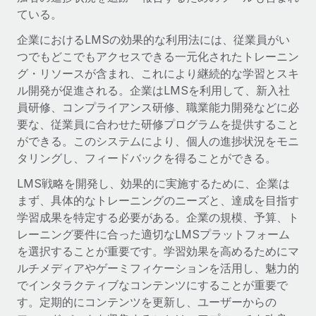
世界中の契約社員をオンボーディングし、管理
契約社員の報酬計算ツール
ている。
ログイン
Nederlands
グローバルな契約社員向けに、通貨オプションと支払スピー
PEO
企業におけるLMSの効果的な利用法には、従業員がい
成長の段階
ドを確認する
複雑な雇用関連業務を外部委託
つでもどこでもアクセスできる一元化されたトレーニン
Français
スタートアップ
グ・リソースが含まれ、これにより継続的な学習とスキ
成長中の企業向けのアジャイルなグローバルHR・給与処理ソ
ル開発が促進される。企業はLMSを利用して、新入社
REMOTEで学習
Deutsch
リューション
インフラ
員研修、コンプライアンス研修、職業能力開発などに必
リサーチおよびガイド
Remote統合
要な、従業員に合わせた研修プログラムを提供すること
ミッドマーケット
Español
人事機能をワークフローにシームレスに統合する
ができる。このシステムにより、個人の進捗状況をモニ
活用事例
カスタマイズされた人事ソリューションでチームを拡大する
タリングし、フィードバックを得ることができる。
Italiano
プラットフォーム
HR用語集
企業
LMS戦略を開発し、効果的に実施するために、企業は
チームのための人事の基本機能を内蔵
大企業向けのグローバルHR
Português (Portugal)
まず、具体的なトレーニングのニーズと、達成を目指す
チェックリストおよびテンプレート
接続
新しい
学習成果を特定する必要がある。企業の規模、予算、ト
職務内容ライブラリ
日本語
当社のMCPを使用して、あらゆるAIツールをRemoteに接続
レーニング要件に合った適切なLMSプラットフォーム
パートナーに登録
を選択することが重要です。学習効果を高めるためにマ
戦略的テクノロジーパートナー
ウェビナー
統合
한국어
ルチメディアやゲーミフィケーションを活用し、魅力的
グローバルな人事機能を柔軟に自社プラットフォームへ統合
基本的なビジネスツールを活用して業務プロセスを効率化す
でインタラクティブなコンテンツにすることが重要で
イベント
る
中文（简体）
す。定期的にコンテンツを更新し、ユーザーからの
パートナーとして登録
ニュースルーム