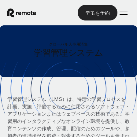
デモを予約
ホーム
グローバル人事用語集
製品
学習管理システム
ソリューション
グローバル雇用
グローバル給与処理
リソース
各国の制度に対応
コンプライアンス対応の給与処理を手軽に
国別ガイド
価格
ツールと計算ツール
Employer of Record（EOR）
/国別のグローバル雇用支援を検索する
学習管理システム（LMS）は、特定の学習プロセスを
グローバル展開をコストをかけずに実現
誤分類リスク判定ツール
計画、実施、評価するために使用されるソフトウェア・
米国州エクスプローラー
国別に従業員の誤分類リスクを確認する
Contractor of Record
アプリケーションまたはウェブベースの技術である。学
米国の各州において採用プロセスを簡素化する
日本語
世界中の契約社員と法令を遵守して契約
習用のインタラクティブなオンライン環境を提供し、教
従業員コスト計算ツール
Remoteを他社と比較
育コンテンツの作成、管理、配信のためのツールや、参
各国の総従業員コストを計算する
契約社員管理
English
他社と比較した、当社の強みを確認する
加者の進捗状況を追跡・報告するためのツールも含まれ