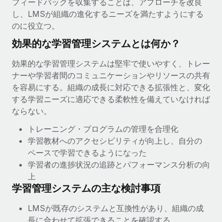
フィードバックを収集することは、アプローチを改良
当社とのパートナーシップの可能性を検討する
し、LMSが組織の進化するニーズを満たすようにする
サービス
給与・人材情報
Remote Build
近日リリース予定
のに役立つ。
専門家に相談
統合とAI自動化に関するコンサルティング
情報センター
効果的な学習管理システムとは何か？
グローバル人事・コンプライアンスの専門サポート
サポートを依頼する
効果的な学習管理システムは堅牢で使いやすく、トレー
バックグラウンドチェック
活用事例
ナーや学習者間のコミュニケーションやリソースの共有
候補者の選考プロセスをシンプルに
すべてのリソースを表示する
を容易にする。組織の成長に対応できる拡張性と、変化
する学習ニーズに適応できる柔軟性を備えていなければ
Compliance Watchtower
ならない。
コンプライアンスリスクを先回りして対応
ブログ
トレーニング・プログラムの管理を合理化
グローバル給与処理
デバイス管理
学習教材へのアクセシビリティが向上し、自分の
ITデバイスを世界規模で提供・管理
EORおよびPEO
ペースで学習できるようになった
学習者の進捗状況の追跡とパフォーマンス分析の向
法人設立
契約社員管理
上
法令順守した法人をスピーディに設立
学習管理システムの主な検討事項
税務
移住・転勤
LMSが既存のシステムと互換性があり、組織の成
ブログを読む
従業員の異動をスムーズに
長に合わせて拡張できることを確認する。