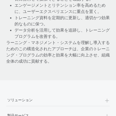
エンゲージメントとリテンション率を高めるため
福利厚生
に、ユーザーエクスペリエンスに重点を置く。
ブログ
従業員の福利厚生を簡単に管理
トレーニング資料を定期的に更新し、適切かつ効果
Remoteの製品アップデート：GustoとXeroの統合お
的なものに保つ。
よびContractor Management Plus（契約社員管理
データ分析を活用して効果を追跡し、トレーニング
プラス）
プログラムを改善する。
ラーニング・マネジメント・システムを理解し導入する
Remoteの使命は、世界のどこにいても、あらゆる規模の企業が
ためのこの構造化されたアプローチは、企業のトレーニ
業務に最適な人材を採用し、管理し、給与を支給できるようにす
ング・プログラムの効率と効果を大幅に向上させ、組織
ることです。この数週間で、新しい統合、機能、改良点をリリー
全体の成功に貢献する。
スしました。...
詳細を見る
給与詐欺：種類、事例、ビジネスを守る方法
+
給与, 賃金は詐欺の特に魅力的な標的です。多額の資金がシステ
ソリューション
ム間で頻繁に移動しているためです。このため、自社のビジネス
を保護することは極めて重要です。...
+
製品サービス