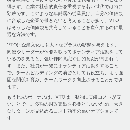
当社とのパートナーシップの可能性を検討する
得ます。企業の社会的責任を重視する若い世代では特に
サービス
給与・人材情報
顕著です。このような年齢層の従業員は、自分の価値観
Remote Build
近日リリース予定
専門家に相談
に合致した企業で働きたいと考えることが多く、VTO
統合とAI自動化に関するコンサルティング
情報センター
はそうした価値観を共有していることを宣伝するのに最
グローバル人事・コンプライアンスの専門サポート
適な方法です。
サポートを依頼する
バックグラウンドチェック
活用事例
VTOは企業文化にも大きなプラスの影響を与えます。
候補者の選考プロセスをシンプルに
すべてのリソースを表示する
同僚やリーダーが休暇を取ってボランティア活動をして
いるのを見ると、強い仲間意識や目的意識が育まれま
Compliance Watchtower
す。また、社員が一緒にボランティア活動をすること
コンプライアンスリスクを先回りして対応
ブログ
で、チームビルディングの演習としても役立ち、より強
グローバル給与処理
デバイス管理
固な関係を育み、チームワークを向上させることができ
ます。
ITデバイスを世界規模で提供・管理
EORおよびPEO
もう1つのボーナスは、VTOは一般的に実装コストが安
法人設立
契約社員管理
いことです。多額の財政支出を必要としないため、大き
法令順守した法人をスピーディに設立
なリターンが見込めるコスト効率の高いオプションで
税務
す。
移住・転勤
ブログを読む
従業員の異動をスムーズに