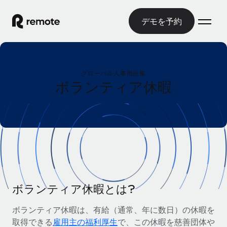
デモを予約
ホーム
グローバル人事用語集
製品
ボランティア休暇
ソリューション
グローバル雇用
グローバル給与処理
リソース
各国の制度に対応
コンプライアンス対応の給与処理を手軽に
国別ガイド
価格
ツールと計算ツール
Employer of Record（EOR）
/国別のグローバル雇用支援を検索する
グローバル展開をコストをかけずに実現
誤分類リスク判定ツール
米国州エクスプローラー
国別に従業員の誤分類リスクを確認する
Contractor of Record
ボランティア休暇とは?
米国の各州において採用プロセスを簡素化する
日本語
世界中の契約社員と法令を遵守して契約
従業員コスト計算ツール
ボランティア休暇は、有給（通常、年に数日）の休暇を
Remoteを他社と比較
各国の総従業員コストを計算する
契約社員管理
取得できる
雇用主の福利厚生
で、この休暇を慈善団体や
English
他社と比較した、当社の強みを確認する