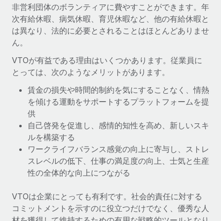
世界中の契約社員をオンボーディングし、管理
非営利団体のボランティアに費やすことができます。年
契約社員の報酬計算ツール
ログイン
次有給休暇、病気休暇、育児休暇など、他の有給休暇と
Nederlands
グローバルな契約社員向けに、通貨オプションと支払スピー
PEO
成長の段階
は異なり、法的に必要とされることはほとんどありませ
ドを確認する
複雑な雇用関連業務を外部委託
ん。
Français
スタートアップ
成長中の企業向けのアジャイルなグローバルHR・給与処理ソ
VTOが有益である理由はいくつかあります。従業員に
REMOTEで学習
Deutsch
リューション
インフラ
とっては、次のようなメリットがあります。
リサーチおよびガイド
Remote統合
ミッドマーケット
賃金の損失や時間的制約を気にすることなく、情熱
Español
人事機能をワークフローにシームレスに統合する
活用事例
カスタマイズされた人事ソリューションでチームを拡大する
を傾ける運動をサポートするプラットフォームを提
供
Italiano
プラットフォーム
HR用語集
企業
自己啓発を促進し、感情的知性を高め、新しいスキ
チームのための人事の基本機能を内蔵
大企業向けのグローバルHR
ルを構築する
Português (Portugal)
チェックリストおよびテンプレート
ワークライフバランス感覚の向上に寄与し、ストレ
接続
新しい
職務内容ライブラリ
スレベルの低下、仕事の満足度の向上、士気と生産
日本語
当社のMCPを使用して、あらゆるAIツールをRemoteに接続
パートナーに登録
性の全体的な向上につながる
戦略的テクノロジーパートナー
ウェビナー
統合
한국어
グローバルな人事機能を柔軟に自社プラットフォームへ統合
基本的なビジネスツールを活用して業務プロセスを効率化す
VTOは企業にとっても有利です。社会的責任に対する
イベント
る
コミットメントを示すのに役立つだけでなく、優秀な人
中文（简体）
パートナーとして登録
材を獲得して維持するための有用な戦略的ツールとなり
ニュースルーム