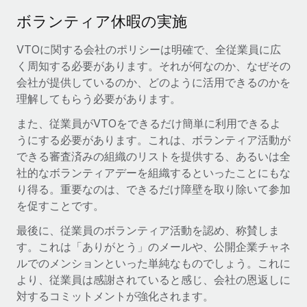
ボランティア休暇の実施
福利厚生
ブログ
従業員の福利厚生を簡単に管理
VTOに関する会社のポリシーは明確で、全従業員に広
Remoteの製品アップデート：GustoとXeroの統合お
く周知する必要があります。それが何なのか、なぜその
よびContractor Management Plus（契約社員管理
会社が提供しているのか、どのように活用できるのかを
プラス）
理解してもらう必要があります。
Remoteの使命は、世界のどこにいても、あらゆる規模の企業が
また、従業員がVTOをできるだけ簡単に利用できるよ
業務に最適な人材を採用し、管理し、給与を支給できるようにす
うにする必要があります。これは、ボランティア活動が
ることです。この数週間で、新しい統合、機能、改良点をリリー
できる審査済みの組織のリストを提供する、あるいは全
スしました。...
社的なボランティアデーを組織するといったことにもな
詳細を見る
り得る。重要なのは、できるだけ障壁を取り除いて参加
を促すことです。
最後に、従業員のボランティア活動を認め、称賛しま
給与詐欺：種類、事例、ビジネスを守る方法
す。これは「ありがとう」のメールや、公開企業チャネ
給与, 賃金は詐欺の特に魅力的な標的です。多額の資金がシステ
ルでのメンションといった単純なものでしょう。これに
ム間で頻繁に移動しているためです。このため、自社のビジネス
より、従業員は感謝されていると感じ、会社の恩返しに
を保護することは極めて重要です。...
対するコミットメントが強化されます。