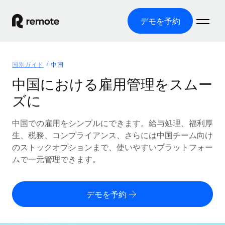
デモを予約
ホーム
国別ガイド
中国
製品
中国における雇用管理をスムー
ズに
ソリューション
グローバル雇用
グローバル給与処理
中国での雇用をシンプルにできます。給与処理、福利厚
リソース
各国の制度に対応
コンプライアンス対応の給与処理を手軽に
生、税務、コンプライアンス、さらには中国チーム向け
国別ガイド
のストックオプションまで、使いやすいプラットフォー
価格
ツールと計算ツール
Employer of Record（EOR）
/国別のグローバル雇用支援を検索する
ムで一元管理できます。
グローバル展開をコストをかけずに実現
誤分類リスク判定ツール
米国州エクスプローラー
国別に従業員の誤分類リスクを確認する
Contractor of Record
米国の各州において採用プロセスを簡素化する
日本語
デモを予約
世界中の契約社員と法令を遵守して契約
従業員コスト計算ツール
Remoteを他社と比較
各国の総従業員コストを計算する
契約社員管理
English
他社と比較した、当社の強みを確認する