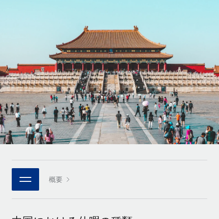
世界中の契約社員をオンボーディングし、管理
契約社員の報酬計算ツール
ログイン
Nederlands
グローバルな契約社員向けに、通貨オプションと支払スピー
PEO
成長の段階
ドを確認する
複雑な雇用関連業務を外部委託
Français
スタートアップ
成長中の企業向けのアジャイルなグローバルHR・給与処理ソ
REMOTEで学習
Deutsch
リューション
インフラ
リサーチおよびガイド
Remote統合
ミッドマーケット
Español
人事機能をワークフローにシームレスに統合する
活用事例
カスタマイズされた人事ソリューションでチームを拡大する
Italiano
プラットフォーム
HR用語集
企業
チームのための人事の基本機能を内蔵
大企業向けのグローバルHR
Português (Portugal)
チェックリストおよびテンプレート
接続
新しい
職務内容ライブラリ
日本語
当社のMCPを使用して、あらゆるAIツールをRemoteに接続
パートナーに登録
戦略的テクノロジーパートナー
ウェビナー
統合
概要
한국어
グローバルな人事機能を柔軟に自社プラットフォームへ統合
基本的なビジネスツールを活用して業務プロセスを効率化す
イベント
る
中文（简体）
パートナーとして登録
ニュースルーム