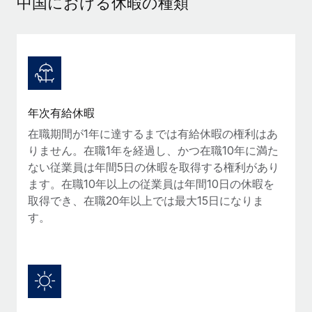
中国における休暇の種類
当社とのパートナーシップの可能性を検討する
サービス
給与・人材情報
Remote Build
近日リリース予定
専門家に相談
統合とAI自動化に関するコンサルティング
情報センター
グローバル人事・コンプライアンスの専門サポート
サポートを依頼する
バックグラウンドチェック
活用事例
年次有給休暇
候補者の選考プロセスをシンプルに
すべてのリソースを表示する
在職期間が1年に達するまでは有給休暇の権利はあ
Compliance Watchtower
りません。在職1年を経過し、かつ在職10年に満た
コンプライアンスリスクを先回りして対応
ブログ
ない従業員は年間5日の休暇を取得する権利があり
グローバル給与処理
ます。在職10年以上の従業員は年間10日の休暇を
デバイス管理
取得でき、在職20年以上では最大15日になりま
ITデバイスを世界規模で提供・管理
EORおよびPEO
す。
法人設立
契約社員管理
法令順守した法人をスピーディに設立
税務
移住・転勤
ブログを読む
従業員の異動をスムーズに