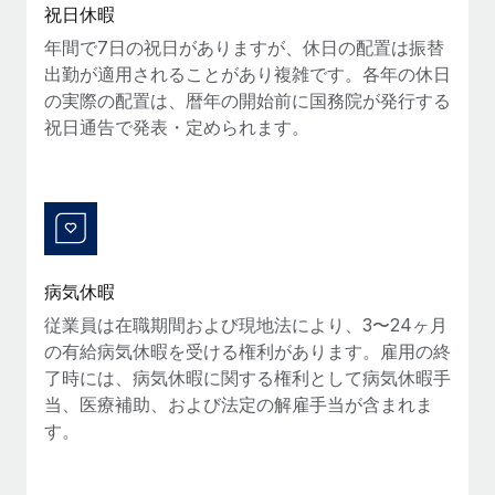
祝日休暇
福利厚生
年間で7日の祝日がありますが、休日の配置は振替
ブログ
従業員の福利厚生を簡単に管理
出勤が適用されることがあり複雑です。各年の休日
の実際の配置は、暦年の開始前に国務院が発行する
Remoteの製品アップデート：GustoとXeroの統合お
よびContractor Management Plus（契約社員管理
祝日通告で発表・定められます。
プラス）
Remoteの使命は、世界のどこにいても、あらゆる規模の企業が
業務に最適な人材を採用し、管理し、給与を支給できるようにす
ることです。この数週間で、新しい統合、機能、改良点をリリー
スしました。...
病気休暇
詳細を見る
従業員は在職期間および現地法により、3〜24ヶ月
の有給病気休暇を受ける権利があります。雇用の終
了時には、病気休暇に関する権利として病気休暇手
給与詐欺：種類、事例、ビジネスを守る方法
当、医療補助、および法定の解雇手当が含まれま
給与, 賃金は詐欺の特に魅力的な標的です。多額の資金がシステ
す。
ム間で頻繁に移動しているためです。このため、自社のビジネス
を保護することは極めて重要です。...