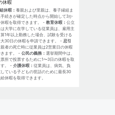
の休暇
組休暇：
養親および里親は、養子縁組ま
親手続きが確定した時点から開始して3か
休暇を取得できます。 -
教育休暇：
公立
たは大学に在学している従業員は、雇用主
通算1年以上勤務した場合、試験を受ける
大30日の休暇を申請できます。 -
忌引
近親者の死亡時に従業員は2営業日の休暇
きます。 -
公民の義務：
選挙期間中は、
票所で投票するために1〜3日の休暇を取
す。 -
介護休暇：
従業員は、病気、負
院している子どもの世話のために最長30
無給休暇を取得できます。