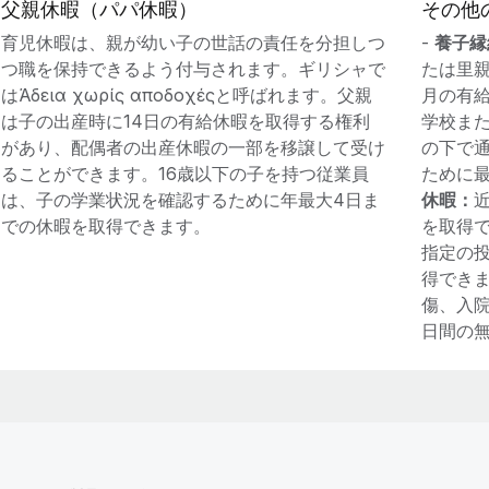
父親休暇（パパ休暇）
その他
育児休暇は、親が幼い子の世話の責任を分担しつ
-
養子縁
つ職を保持できるよう付与されます。ギリシャで
たは里
はΆδεια χωρίς αποδοχέςと呼ばれます。父親
月の有給
は子の出産時に14日の有給休暇を取得する権利
学校ま
があり、配偶者の出産休暇の一部を移譲して受け
の下で
ることができます。16歳以下の子を持つ従業員
ために最
は、子の学業状況を確認するために年最大4日ま
休暇：
での休暇を取得できます。
を取得で
指定の投
得できま
傷、入
日間の