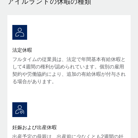
アイルランドの休暇の種類
当社とのパートナーシップの可能性を検討する
サービス
給与・人材情報
Remote Build
近日リリース予定
専門家に相談
統合とAI自動化に関するコンサルティング
情報センター
グローバル人事・コンプライアンスの専門サポート
サポートを依頼する
バックグラウンドチェック
活用事例
法定休暇
候補者の選考プロセスをシンプルに
すべてのリソースを表示する
Reverse Tech、契約社員管理と給与処理でRemote
フルタイムの従業員は、法定で年間基本有給休暇と
と戦略的提携
Compliance Watchtower
して4週間の権利が認められています。個別の雇用
コンプライアンスリスクを先回りして対応
ブログ
Reverse Techの概要 健康とウェルネスのスタートアップである
契約や労働協約により、追加の有給休暇が付与され
Reverse...
グローバル給与処理
る場合があります。
デバイス管理
ITデバイスを世界規模で提供・管理
詳細を見る
EORおよびPEO
法人設立
契約社員管理
法令順守した法人をスピーディに設立
AIのパイオニアであるWeaviateは、Remoteを使
税務
い、どのようにしてワークフォースを120%に増やした
移住・転勤
のか
妊娠および出産休暇
ブログを読む
従業員の異動をスムーズに
出産予定の母親は、出産前に少なくとも2週間の妊
Weaviateの概要...