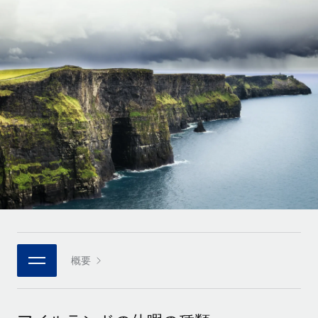
世界中の契約社員をオンボーディングし、管理
契約社員の報酬計算ツール
ログイン
Nederlands
グローバルな契約社員向けに、通貨オプションと支払スピー
PEO
成長の段階
ドを確認する
複雑な雇用関連業務を外部委託
Français
スタートアップ
成長中の企業向けのアジャイルなグローバルHR・給与処理ソ
REMOTEで学習
Deutsch
リューション
インフラ
リサーチおよびガイド
Remote統合
ミッドマーケット
Español
人事機能をワークフローにシームレスに統合する
活用事例
カスタマイズされた人事ソリューションでチームを拡大する
Italiano
プラットフォーム
HR用語集
企業
チームのための人事の基本機能を内蔵
大企業向けのグローバルHR
Português (Portugal)
チェックリストおよびテンプレート
接続
新しい
職務内容ライブラリ
日本語
当社のMCPを使用して、あらゆるAIツールをRemoteに接続
パートナーに登録
戦略的テクノロジーパートナー
ウェビナー
統合
概要
한국어
グローバルな人事機能を柔軟に自社プラットフォームへ統合
基本的なビジネスツールを活用して業務プロセスを効率化す
イベント
る
中文（简体）
パートナーとして登録
ニュースルーム