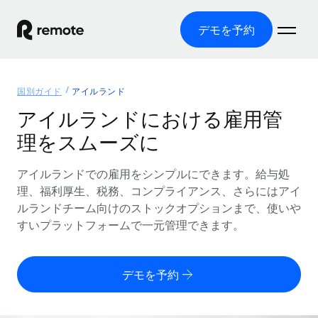
デモを予約
ホーム
国別ガイド
アイルランド
製品
アイルランドにおける雇用管
理をスムーズに
ソリューション
グローバル雇用
グローバル給与処理
アイルランドでの雇用をシンプルにできます。給与処
リソース
各国の制度に対応
コンプライアンス対応の給与処理を手軽に
理、福利厚生、税務、コンプライアンス、さらにはアイ
国別ガイド
ルランドチーム向けのストックオプションまで、使いや
価格
ツールと計算ツール
Employer of Record（EOR）
/国別のグローバル雇用支援を検索する
すいプラットフォームで一元管理できます。
グローバル展開をコストをかけずに実現
誤分類リスク判定ツール
米国州エクスプローラー
国別に従業員の誤分類リスクを確認する
Contractor of Record
米国の各州において採用プロセスを簡素化する
日本語
デモを予約
世界中の契約社員と法令を遵守して契約
従業員コスト計算ツール
Remoteを他社と比較
各国の総従業員コストを計算する
契約社員管理
English
他社と比較した、当社の強みを確認する