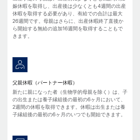
娠休暇を取得し、出産後は少なくとも4週間の出産
福利厚生
詳細を見る
休暇を取得する必要があり、有給での合計は最大
ブログ
従業員の福利厚生を簡単に管理
26週間です。母親はさらに、出産休暇終了直後か
ら開始する無給の追加16週間を取得することもで
Remoteの製品アップデート：GustoとXeroの統合お
よびContractor Management Plus（契約社員管理
きます。
プラス）
Remoteの使命は、世界のどこにいても、あらゆる規模の企業が
業務に最適な人材を採用し、管理し、給与を支給できるようにす
ることです。この数週間で、新しい統合、機能、改良点をリリー
スしました。...
父親休暇（パートナー休暇）
詳細を見る
新たに親になった者（生物学的母親を除く）は、子
の出生または養子縁組後の最初の6ヶ月において、
2週間の休暇を取得できます。休暇は出生または養
給与詐欺：種類、事例、ビジネスを守る方法
子縁組後の最初の6ヶ月のいつでも開始できます。
給与, 賃金は詐欺の特に魅力的な標的です。多額の資金がシステ
ム間で頻繁に移動しているためです。このため、自社のビジネス
を保護することは極めて重要です。...