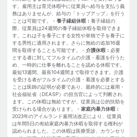
す。雇用主は育児休暇中に従業員へ給与を支払う義
務はありませんが、給与の「トップアップ」を行う
ことは可能です。 -
養子縁組休暇：
養子縁組の
際、従業員は24週間の養子縁組休暇を取得できま
す。これは子を養子にする女性や単独で子を養子に
する男性に適用されます。さらに無給の追加16週
間を取得することも可能です。 -
介護休暇：
必要
とする者に対してフルタイムの介護・看護を行うた
め、一時的に仕事を離れることを認める休暇です。
最短13週間、最長104週間まで取得できます。介護
を受ける者がフルタイムの介護・看護を必要とする
ことは医師の証明が必要であり、最終的には雇用・
社会福祉省（DEASP）の担当官によって判断され
ます。この休暇は無給ですが、従業員は公的扶助を
受けられる場合があります。 -
家庭内暴力休暇：
2023年のアイルランド雇用法改正により、従業員
は年間5日の有給家庭内暴力休暇を取得する権利が
認められました。この休暇は医療受診、カウンセリ