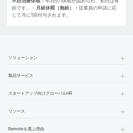
不妊治療休暇：
年3日の休暇が認められ、初日は有
給です。 -
月経休暇（無給）：
従業員の申請に応
じて月に1回付与されます。
+
ソリューション
+
製品サービス
+
スタートアップ向けグローバルHR
+
リソース
+
Remoteを選ぶ理由