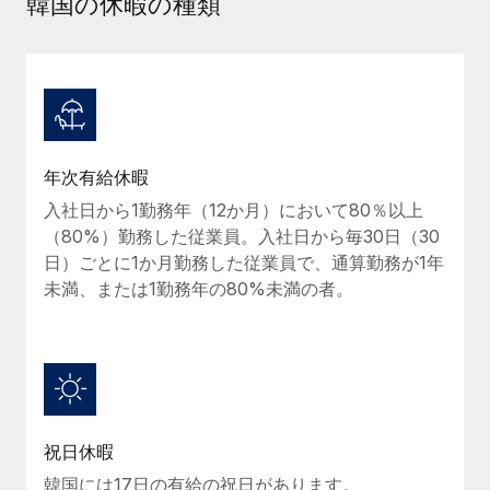
韓国の休暇の種類
当社とのパートナーシップの可能性を検討する
サービス
給与・人材情報
Remote Build
近日リリース予定
専門家に相談
統合とAI自動化に関するコンサルティング
情報センター
グローバル人事・コンプライアンスの専門サポート
サポートを依頼する
バックグラウンドチェック
活用事例
年次有給休暇
候補者の選考プロセスをシンプルに
すべてのリソースを表示する
Reverse Tech、契約社員管理と給与処理でRemote
入社日から1勤務年（12か月）において80％以上
と戦略的提携
Compliance Watchtower
（80%）勤務した従業員。入社日から毎30日（30
コンプライアンスリスクを先回りして対応
ブログ
Reverse Techの概要 健康とウェルネスのスタートアップである
日）ごとに1か月勤務した従業員で、通算勤務が1年
Reverse...
グローバル給与処理
未満、または1勤務年の80%未満の者。
デバイス管理
ITデバイスを世界規模で提供・管理
詳細を見る
EORおよびPEO
法人設立
契約社員管理
法令順守した法人をスピーディに設立
AIのパイオニアであるWeaviateは、Remoteを使
税務
い、どのようにしてワークフォースを120%に増やした
移住・転勤
のか
祝日休暇
ブログを読む
従業員の異動をスムーズに
韓国には17日の有給の祝日があります。
Weaviateの概要...