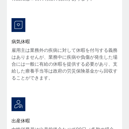
福利厚生
詳細を見る
ブログ
従業員の福利厚生を簡単に管理
Remoteの製品アップデート：GustoとXeroの統合お
よびContractor Management Plus（契約社員管理
プラス）
病気休暇
Remoteの使命は、世界のどこにいても、あらゆる規模の企業が
雇用主は業務外の疾病に対して休暇を付与する義務
業務に最適な人材を採用し、管理し、給与を支給できるようにす
はありませんが、業務中に疾病や負傷が発生した場
ることです。この数週間で、新しい統合、機能、改良点をリリー
合には一般に有給の休暇を提供する必要があり、支
スしました。...
給した療養手当等は政府の労災保険基金から回収す
ることができます。
詳細を見る
給与詐欺：種類、事例、ビジネスを守る方法
給与, 賃金は詐欺の特に魅力的な標的です。多額の資金がシステ
ム間で頻繁に移動しているためです。このため、自社のビジネス
出産休暇
を保護することは極めて重要です。...