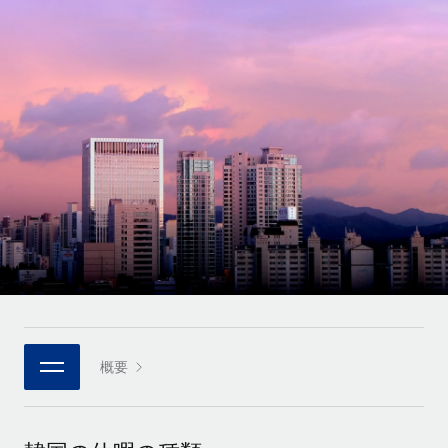
世界中の契約社員をオンボーディングし、管理
契約社員の報酬計算ツール
ログイン
Nederlands
グローバルな契約社員向けに、通貨オプションと支払スピー
PEO
成長の段階
ドを確認する
複雑な雇用関連業務を外部委託
Français
スタートアップ
成長中の企業向けのアジャイルなグローバルHR・給与処理ソ
REMOTEで学習
Deutsch
リューション
インフラ
リサーチおよびガイド
Remote統合
ミッドマーケット
Español
人事機能をワークフローにシームレスに統合する
活用事例
カスタマイズされた人事ソリューションでチームを拡大する
Italiano
プラットフォーム
HR用語集
企業
チームのための人事の基本機能を内蔵
大企業向けのグローバルHR
Português (Portugal)
チェックリストおよびテンプレート
接続
新しい
職務内容ライブラリ
日本語
当社のMCPを使用して、あらゆるAIツールをRemoteに接続
パートナーに登録
戦略的テクノロジーパートナー
ウェビナー
統合
概要
한국어
グローバルな人事機能を柔軟に自社プラットフォームへ統合
基本的なビジネスツールを活用して業務プロセスを効率化す
イベント
る
中文（简体）
パートナーとして登録
ニュースルーム