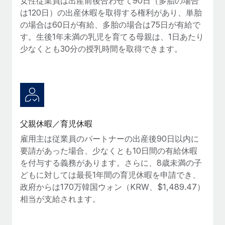
女性従業員は出産前後合わせて90日（多胎の場合
詳細を見る
は120日）の出産休暇を取得する権利があり、単胎
の場合は60日が有給、多胎の場合は75日が有給で
す。生後1年未満の乳児を育てる母親は、1日あたり
少なくとも30分の授乳時間を取得できます。
父親休暇／育児休暇
雇用主は従業員のパートナーの出産後90日以内に
要請があった場合、少なくとも10日間の有給休暇
を付与する義務があります。さらに、8歳未満の子
どもに対しては最長1年間の育児休暇を申請でき、
政府からは170万韓国ウォン（KRW、$1,489.47）
相当が支給されます。