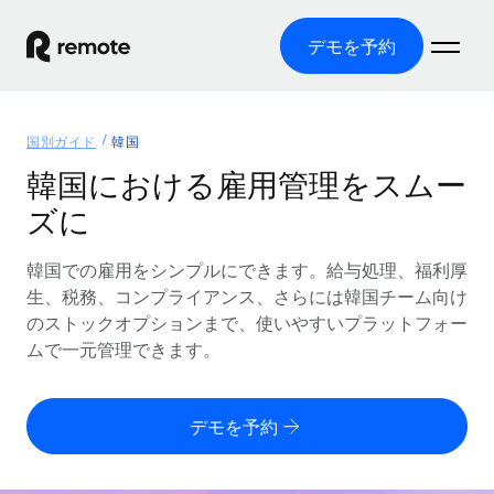
デモを予約
ホーム
国別ガイド
韓国
製品
韓国における雇用管理をスムー
ズに
ソリューション
グローバル雇用
グローバル給与処理
韓国での雇用をシンプルにできます。給与処理、福利厚
リソース
各国の制度に対応
コンプライアンス対応の給与処理を手軽に
生、税務、コンプライアンス、さらには韓国チーム向け
国別ガイド
のストックオプションまで、使いやすいプラットフォー
価格
ツールと計算ツール
Employer of Record（EOR）
/国別のグローバル雇用支援を検索する
ムで一元管理できます。
グローバル展開をコストをかけずに実現
誤分類リスク判定ツール
米国州エクスプローラー
国別に従業員の誤分類リスクを確認する
Contractor of Record
米国の各州において採用プロセスを簡素化する
日本語
デモを予約
世界中の契約社員と法令を遵守して契約
従業員コスト計算ツール
Remoteを他社と比較
各国の総従業員コストを計算する
契約社員管理
English
他社と比較した、当社の強みを確認する