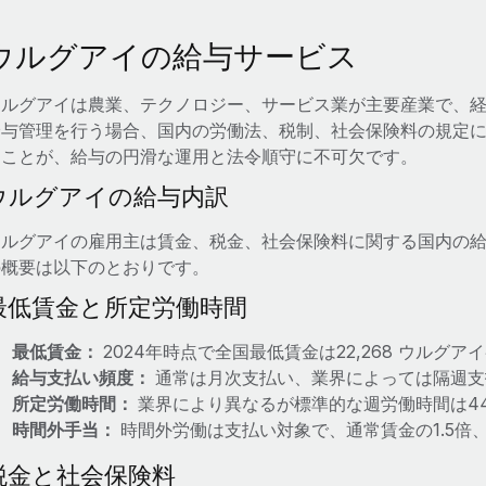
ウルグアイの給与サービス
ウルグアイは農業、テクノロジー、サービス業が主要産業で、
給与管理を行う場合、国内の労働法、税制、社会保険料の規定
ることが、給与の円滑な運用と法令順守に不可欠です。
ウルグアイの給与内訳
ウルグアイの雇用主は賃金、税金、社会保険料に関する国内の
の概要は以下のとおりです。
最低賃金と所定労働時間
最低賃金：
2024年時点で全国最低賃金は22,268 ウルグア
給与支払い頻度：
通常は月次支払い、業界によっては隔週支
所定労働時間：
業界により異なるが標準的な週労働時間は44
時間外手当：
時間外労働は支払い対象で、通常賃金の1.5倍
税金と社会保険料