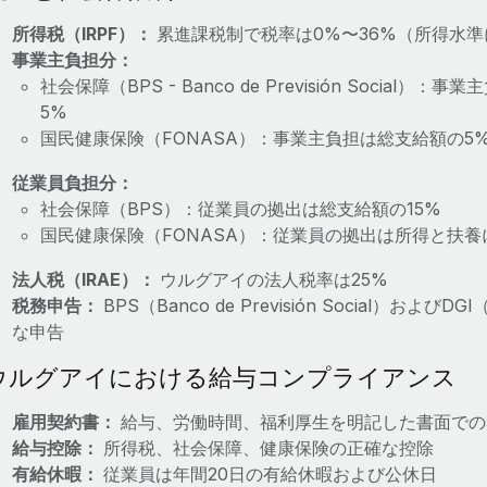
所得税（IRPF）：
累進課税制で税率は0%〜36%（所得水
事業主負担分：
社会保障（BPS - Banco de Previsión Social
5%
国民健康保険（FONASA）：事業主負担は総支給額の5
従業員負担分：
社会保障（BPS）：従業員の拠出は総支給額の15%
国民健康保険（FONASA）：従業員の拠出は所得と扶養
法人税（IRAE）：
ウルグアイの法人税率は25%
税務申告：
BPS（Banco de Previsión Social）およびDGI（
な申告
ウルグアイにおける給与コンプライアンス
雇用契約書：
給与、労働時間、福利厚生を明記した書面での
給与控除：
所得税、社会保障、健康保険の正確な控除
有給休暇：
従業員は年間20日の有給休暇および公休日