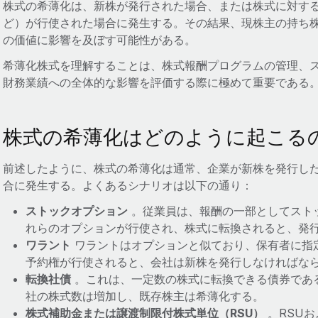
株式の希薄化は、新株が発行された場合、または株式に対す
ど）が行使された場合に発生する。その結果、現株主の持ち
の価値に影響を及ぼす可能性がある。
希薄化株式を理解することは、株式報酬プログラムの管理、
財務業績への全体的な影響を評価する際に極めて重要である
株式の希薄化はどのように起こる
前述したように、株式の希薄化は通常、企業が新株を発行し
合に発生する。よくあるシナリオは以下の通り：
ストックオプション
。従業員は、報酬の一部としてスト
れらのオプションが行使され、株式に転換されると、発
ワラント
ワラントはオプションと似ており、保有者に指
予約権が行使されると、会社は新株を発行しなければな
転換社債
。これは、一定数の株式に転換できる債券であ
社の株式数は増加し、既存株主は希薄化する。
株式補助金または譲渡制限付株式単位（RSU）
。RSU