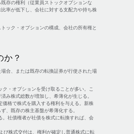
る既存の権利（従業員ストックオプションな
株比率が低下し、会社に対する支配力や持ち株
ストック・オプションの構成、会社の所有権と
。
のか？
た場合、または既存の転換証券が行使された場
ック・オプションを受け取ることが多い。こ
行済み株式総数が増加し、希薄化が生じる。
定価格で株式を購入する権利を与える。新株
らず、既存の株主基盤が希薄化する。
る。社債権者が社債を株式に転換すれば、会
および株式交付は、権利が確定し普通株式に転