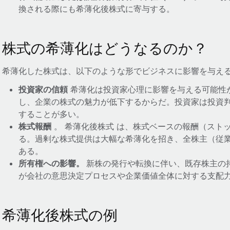
換される際にも希薄化後株式に寄与する。
株式の希薄化はどうなるのか？
希薄化した株式は、以下のような形でビジネスに影響を与え
投資家の信頼
希薄化は投資家心理に影響を与える可能性
し、企業の株式の魅力が低下するからだ。投資家は投資
することが多い。
株式報酬
。 希薄化後株式 は、株式ベースの報酬（スト
る。過剰な株式提供は大幅な希薄化を招き、全株主（従
ある。
所有権への影響。
新株の発行や転換に伴い、既存株主の
が会社の意思決定プロセスや企業価値全体に対する支配
希薄化後株式の例