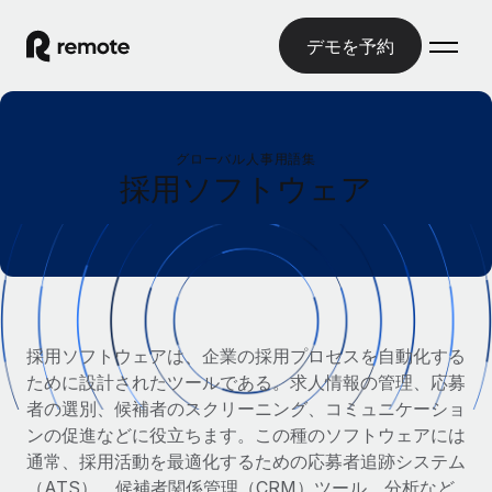
デモを予約
ホーム
グローバル人事用語集
製品
採用ソフトウェア
ソリューション
グローバル雇用
グローバル給与処理
リソース
各国の制度に対応
コンプライアンス対応の給与処理を手軽に
国別ガイド
価格
ツールと計算ツール
Employer of Record（EOR）
/国別のグローバル雇用支援を検索する
採用ソフトウェアは、企業の採用プロセスを自動化する
グローバル展開をコストをかけずに実現
誤分類リスク判定ツール
ために設計されたツールである。求人情報の管理、応募
米国州エクスプローラー
国別に従業員の誤分類リスクを確認する
Contractor of Record
者の選別、候補者のスクリーニング、コミュニケーショ
米国の各州において採用プロセスを簡素化する
日本語
世界中の契約社員と法令を遵守して契約
ンの促進などに役立ちます。この種のソフトウェアには
従業員コスト計算ツール
Remoteを他社と比較
通常、採用活動を最適化するための応募者追跡システム
各国の総従業員コストを計算する
契約社員管理
English
他社と比較した、当社の強みを確認する
（ATS）、候補者関係管理（CRM）ツール、分析など