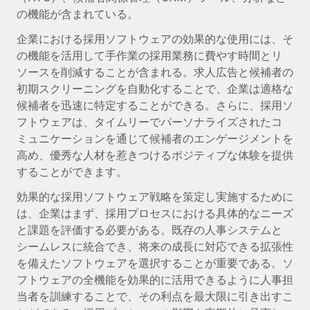
世界中の契約社員をオンボーディングし、管理
契約社員の報酬計算ツール
の機能が含まれている。
ログイン
Nederlands
グローバルな契約社員向けに、通貨オプションと支払スピー
PEO
企業における採用ソフトウェアの効果的な使用には、そ
成長の段階
ドを確認する
複雑な雇用関連業務を外部委託
の機能を活用して手作業の採用業務に費やす時間とリ
Français
スタートアップ
ソースを削減することが含まれる。求人広告と候補者の
成長中の企業向けのアジャイルなグローバルHR・給与処理ソ
初期スクリーニングを自動化することで、企業は適格な
REMOTEで学習
Deutsch
リューション
インフラ
候補者を迅速に特定することができる。さらに、採用ソ
リサーチおよびガイド
Remote統合
フトウェアは、タイムリーでパーソナライズされたコ
ミッドマーケット
Español
人事機能をワークフローにシームレスに統合する
ミュニケーションを通じて候補者のエンゲージメントを
活用事例
カスタマイズされた人事ソリューションでチームを拡大する
高め、優秀な人材を惹きつけるポジティブな体験を提供
Italiano
プラットフォーム
HR用語集
企業
することができます。
チームのための人事の基本機能を内蔵
大企業向けのグローバルHR
Português (Portugal)
効果的な採用ソフトウェア戦略を策定し実施するために
チェックリストおよびテンプレート
接続
新しい
は、企業はまず、採用プロセスにおける具体的なニーズ
職務内容ライブラリ
日本語
当社のMCPを使用して、あらゆるAIツールをRemoteに接続
と課題を評価する必要がある。既存の人事システムと
パートナーに登録
シームレスに統合でき、将来の成長に対応できる拡張性
戦略的テクノロジーパートナー
ウェビナー
統合
한국어
を備えたソフトウェアを選択することが重要である。ソ
グローバルな人事機能を柔軟に自社プラットフォームへ統合
基本的なビジネスツールを活用して業務プロセスを効率化す
フトウェアの全機能を効果的に活用できるように人事担
イベント
る
中文（简体）
当者を訓練することで、その利点を最大限に引き出すこ
パートナーとして登録
ニュースルーム