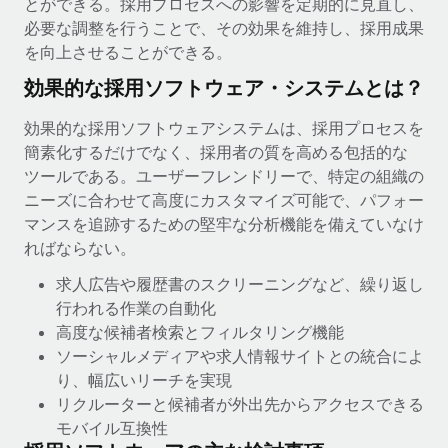
とができる。採用プロセスへの影響を定期的に見直し、
当社とのパートナーシップの可能性を検討する
必要な調整を行うことで、その効果を維持し、採用成果
サービス
給与・人材情報
Remote Build
近日リリース予定
を向上させることができる。
専門家に相談
統合とAI自動化に関するコンサルティング
情報センター
効果的な採用ソフトウェア・システムとは？
グローバル人事・コンプライアンスの専門サポート
サポートを依頼する
効果的な採用ソフトウェアシステムは、採用プロセスを
バックグラウンドチェック
活用事例
簡素化するだけでなく、採用者の質を高める包括的な
候補者の選考プロセスをシンプルに
すべてのリソースを表示する
ツールである。ユーザーフレンドリーで、特定の組織の
ニーズに合わせて高度にカスタマイズ可能で、パフォー
Compliance Watchtower
マンスを追跡するための堅牢な分析機能を備えていなけ
コンプライアンスリスクを先回りして対応
ブログ
ればならない。
グローバル給与処理
デバイス管理
求人広告や履歴書のスクリーニングなど、繰り返し
ITデバイスを世界規模で提供・管理
EORおよびPEO
行われる作業の自動化
高度な候補者検索とフィルタリング機能
法人設立
契約社員管理
ソーシャルメディアや求人情報サイトとの統合によ
法令順守した法人をスピーディに設立
り、幅広いリーチを実現
税務
リクルーターと候補者が外出先からアクセスできる
移住・転勤
ブログを読む
モバイル互換性
従業員の異動をスムーズに