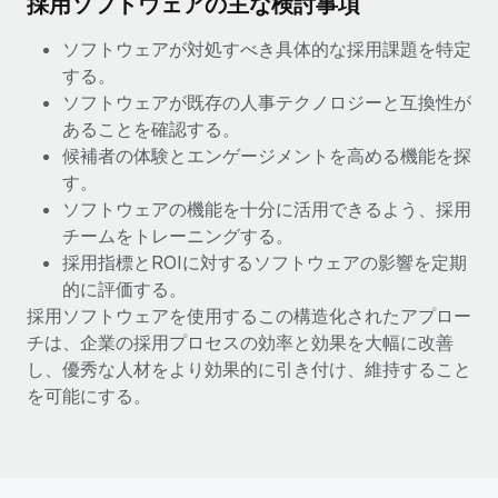
採用ソフトウェアの主な検討事項
福利厚生
ソフトウェアが対処すべき具体的な採用課題を特定
ブログ
従業員の福利厚生を簡単に管理
する。
Remoteの製品アップデート：GustoとXeroの統合お
ソフトウェアが既存の人事テクノロジーと互換性が
よびContractor Management Plus（契約社員管理
あることを確認する。
プラス）
候補者の体験とエンゲージメントを高める機能を探
Remoteの使命は、世界のどこにいても、あらゆる規模の企業が
す。
業務に最適な人材を採用し、管理し、給与を支給できるようにす
ソフトウェアの機能を十分に活用できるよう、採用
ることです。この数週間で、新しい統合、機能、改良点をリリー
チームをトレーニングする。
スしました。...
採用指標とROIに対するソフトウェアの影響を定期
的に評価する。
詳細を見る
採用ソフトウェアを使用するこの構造化されたアプロー
チは、企業の採用プロセスの効率と効果を大幅に改善
し、優秀な人材をより効果的に引き付け、維持すること
給与詐欺：種類、事例、ビジネスを守る方法
を可能にする。
給与, 賃金は詐欺の特に魅力的な標的です。多額の資金がシステ
ム間で頻繁に移動しているためです。このため、自社のビジネス
を保護することは極めて重要です。...