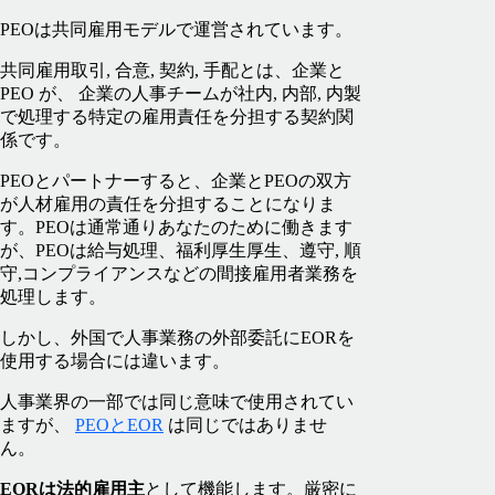
PEOは共同雇用モデルで運営されています。
共同雇用取引, 合意, 契約, 手配とは、企業と
PEO が、 企業の人事チームが社内, 内部, 内製
で処理する特定の雇用責任を分担する契約関
係です。
PEOとパートナーすると、企業とPEOの双方
が人材雇用の責任を分担することになりま
す。PEOは通常通りあなたのために働きます
が、PEOは給与処理、福利厚生厚生、遵守, 順
守,コンプライアンスなどの間接雇用者業務を
処理します。
しかし、外国で人事業務の外部委託にEORを
使用する場合には違います。
人事業界の一部では同じ意味で使用されてい
ますが、
PEOとEOR
は同じではありませ
ん。
EORは法的雇用主
として機能します。厳密に