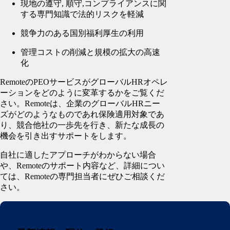
現地の遵守, 順守,コンプライアンスに関
する専門知識で法的リスクを軽減
競争力のある国別福利厚生の利用
管理コストの削減と規模の拡大の高速
化
Remoteの
PEOサービスがグローバルHR
オ
ペレ
ーションをどのように変革するかをご覧くだ
さい。Remoteは、企業のグローバルHRニー
ズがどのようなものであれ保険適用対象であ
り、競合他社の一歩先を行き、新たな成長の
機会を引き出すサポートをします。
自社に適したアプローチがわからない場合
や、Remoteのサポート内容など、詳細につい
ては、Remoteの専門担当者にぜひご相談くだ
さい。