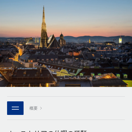
世界中の契約社員をオンボーディングし、管理
契約社員の報酬計算ツール
ログイン
Nederlands
グローバルな契約社員向けに、通貨オプションと支払スピー
PEO
成長の段階
ドを確認する
複雑な雇用関連業務を外部委託
Français
スタートアップ
成長中の企業向けのアジャイルなグローバルHR・給与処理ソ
REMOTEで学習
Deutsch
リューション
インフラ
リサーチおよびガイド
Remote統合
ミッドマーケット
Español
人事機能をワークフローにシームレスに統合する
活用事例
カスタマイズされた人事ソリューションでチームを拡大する
Italiano
プラットフォーム
HR用語集
企業
チームのための人事の基本機能を内蔵
大企業向けのグローバルHR
Português (Portugal)
チェックリストおよびテンプレート
接続
新しい
職務内容ライブラリ
日本語
当社のMCPを使用して、あらゆるAIツールをRemoteに接続
パートナーに登録
戦略的テクノロジーパートナー
ウェビナー
統合
概要
한국어
グローバルな人事機能を柔軟に自社プラットフォームへ統合
基本的なビジネスツールを活用して業務プロセスを効率化す
イベント
る
中文（简体）
パートナーとして登録
ニュースルーム