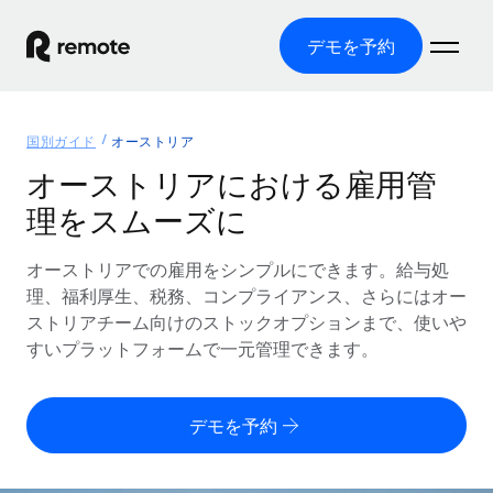
デモを予約
ホーム
国別ガイド
オーストリア
製品
オーストリアにおける雇用管
理をスムーズに
ソリューション
グローバル雇用
グローバル給与処理
オーストリアでの雇用をシンプルにできます。給与処
リソース
各国の制度に対応
コンプライアンス対応の給与処理を手軽に
理、福利厚生、税務、コンプライアンス、さらにはオー
国別ガイド
ストリアチーム向けのストックオプションまで、使いや
価格
ツールと計算ツール
Employer of Record（EOR）
/国別のグローバル雇用支援を検索する
すいプラットフォームで一元管理できます。
グローバル展開をコストをかけずに実現
誤分類リスク判定ツール
米国州エクスプローラー
国別に従業員の誤分類リスクを確認する
Contractor of Record
米国の各州において採用プロセスを簡素化する
日本語
デモを予約
世界中の契約社員と法令を遵守して契約
従業員コスト計算ツール
Remoteを他社と比較
各国の総従業員コストを計算する
契約社員管理
English
他社と比較した、当社の強みを確認する