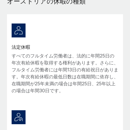
オーストリアの休暇の種類
当社とのパートナーシップの可能性を検討する
サービス
給与・人材情報
Remote Build
近日リリース予定
専門家に相談
統合とAI自動化に関するコンサルティング
情報センター
グローバル人事・コンプライアンスの専門サポート
サポートを依頼する
バックグラウンドチェック
活用事例
法定休暇
候補者の選考プロセスをシンプルに
すべてのリソースを表示する
Reverse Tech、契約社員管理と給与処理でRemote
すべてのフルタイム労働者は、法的に年間25日の
と戦略的提携
Compliance Watchtower
年次有給休暇を取得する権利があります。さらに、
コンプライアンスリスクを先回りして対応
ブログ
Reverse Techの概要 健康とウェルネスのスタートアップである
フルタイム労働者には年間13日の有給祝日がありま
Reverse...
グローバル給与処理
す。年次有給休暇の最低日数は在職期間に依存し、
デバイス管理
在職期間が25年未満の場合は年間25日、25年以上
ITデバイスを世界規模で提供・管理
詳細を見る
EORおよびPEO
の場合は年間30日です。
法人設立
契約社員管理
法令順守した法人をスピーディに設立
AIのパイオニアであるWeaviateは、Remoteを使
税務
い、どのようにしてワークフォースを120%に増やした
移住・転勤
のか
ブログを読む
従業員の異動をスムーズに
Weaviateの概要...