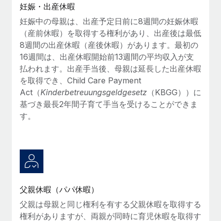
妊娠・出産休暇
福利厚生
詳細を見る
妊娠中の母親は、出産予定日前に8週間の妊娠休暇
ブログ
従業員の福利厚生を簡単に管理
（産前休暇）を取得する権利があり、出産後は最低
8週間の出産休暇（産後休暇）があります。最初の
Remoteの製品アップデート：GustoとXeroの統合お
よびContractor Management Plus（契約社員管理
16週間は、出産休暇開始前13週間の平均収入が支
プラス）
払われます。出産手当後、母親は延長した出産休暇
を取得でき、Child Care Payment
Remoteの使命は、世界のどこにいても、あらゆる規模の企業が
Act（
Kinderbetreuungsgeldgesetz
（KBGG））に
業務に最適な人材を採用し、管理し、給与を支給できるようにす
基づき最長2年間子育て手当を受けることができま
ることです。この数週間で、新しい統合、機能、改良点をリリー
す。
スしました。...
詳細を見る
給与詐欺：種類、事例、ビジネスを守る方法
給与, 賃金は詐欺の特に魅力的な標的です。多額の資金がシステ
父親休暇（パパ休暇）
ム間で頻繁に移動しているためです。このため、自社のビジネス
父親は母親と同じ権利を有する父親休暇を取得する
を保護することは極めて重要です。...
権利がありますが、両親が同時に育児休暇を取得す