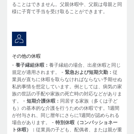
ることはできません。父親休暇中、父親は母親と同
詳細を見る
様に子育て手当を受け取ることができます。
その他の休暇
-
養子縁組休暇：
養子縁組の場合、出産休暇と同じ
規定が適用されます。 -
緊急および短期欠勤：
従
業員が直ちに休暇を取らなければならない予期せぬ
私的事情を想定しています。例としては、病気の家
族の世話の手配や家族の死亡時の対応などがありま
す。 -
短期介護休暇：
同居する家族（多くは子ど
も）の基本的な介護を行うための休暇です。1週間
が付与され、同じ暦年にさらに1週間が認められる
場合があります。 -
特別休暇（コンパッショネー
ト休暇）：
従業員の子ども、配偶者、または親が重