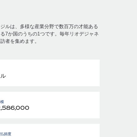
ラジルは、多様な産業分野で数百万の才能ある
る7か国のうちの1つです。毎年リオデジャネ
来訪者を集めます。
アル
規模
2,586,000
支払頻度