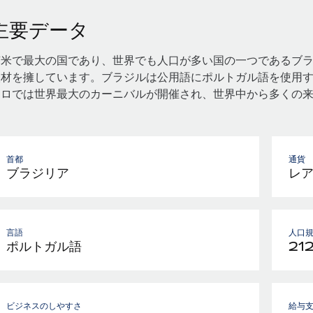
主要データ
南米で最大の国であり、世界でも人口が多い国の一つであるブ
人材を擁しています。ブラジルは公用語にポルトガル語を使用す
イロでは世界最大のカーニバルが開催され、世界中から多くの
首都
通貨
ブラジリア
レ
言語
人口
ポルトガル語
21
ビジネスのしやすさ
給与