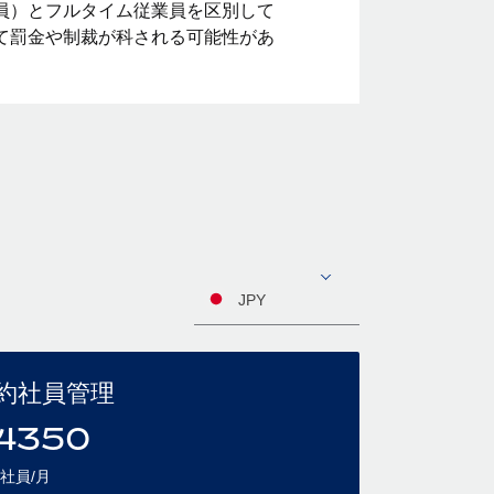
員）とフルタイム従業員を区別して
て罰金や制裁が科される可能性があ
JPY
約社員管理
4350
社員/月