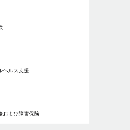
険
ルヘルス支援
険および障害保険