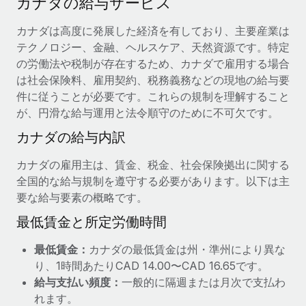
カナダの給与サービス
当社とのパートナーシップの可能性を検討する
サービス
給与・人材情報
カナダは高度に発展した経済を有しており、主要産業は
Remote Build
近日リリース予定
テクノロジー、金融、ヘルスケア、天然資源です。特定
専門家に相談
統合とAI自動化に関するコンサルティング
情報センター
の労働法や税制が存在するため、カナダで雇用する場合
グローバル人事・コンプライアンスの専門サポート
は社会保険料、雇用契約、税務義務などの現地の給与要
サポートを依頼する
バックグラウンドチェック
活用事例
件に従うことが必要です。これらの規制を理解すること
候補者の選考プロセスをシンプルに
が、円滑な給与運用と法令順守のために不可欠です。
すべてのリソースを表示する
カナダの給与内訳
Compliance Watchtower
コンプライアンスリスクを先回りして対応
ブログ
カナダの雇用主は、賃金、税金、社会保険拠出に関する
グローバル給与処理
全国的な給与規制を遵守する必要があります。以下は主
デバイス管理
要な給与要素の概略です。
ITデバイスを世界規模で提供・管理
EORおよびPEO
最低賃金と所定労働時間
法人設立
契約社員管理
最低賃金：
カナダの最低賃金は州・準州により異な
法令順守した法人をスピーディに設立
税務
り、1時間あたりCAD 14.00〜CAD 16.65です。
移住・転勤
給与支払い頻度：
一般的に隔週または月次で支払わ
ブログを読む
従業員の異動をスムーズに
れます。