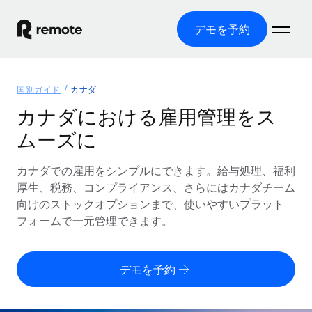
デモを予約
ホーム
国別ガイド
カナダ
製品
カナダにおける雇用管理をス
ムーズに
ソリューション
グローバル雇用
グローバル給与処理
カナダでの雇用をシンプルにできます。給与処理、福利
リソース
各国の制度に対応
コンプライアンス対応の給与処理を手軽に
厚生、税務、コンプライアンス、さらにはカナダチーム
国別ガイド
向けのストックオプションまで、使いやすいプラット
価格
ツールと計算ツール
Employer of Record（EOR）
/国別のグローバル雇用支援を検索する
フォームで一元管理できます。
グローバル展開をコストをかけずに実現
誤分類リスク判定ツール
米国州エクスプローラー
国別に従業員の誤分類リスクを確認する
Contractor of Record
米国の各州において採用プロセスを簡素化する
日本語
デモを予約
世界中の契約社員と法令を遵守して契約
従業員コスト計算ツール
Remoteを他社と比較
各国の総従業員コストを計算する
契約社員管理
English
他社と比較した、当社の強みを確認する