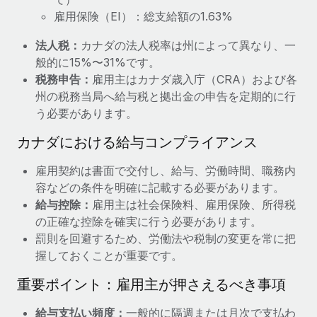
詳細を見る
雇用保険（EI）：総支給額の1.63%
法人税：
カナダの法人税率は州によって異なり、一
般的に15%〜31%です。
税務申告：
雇用主はカナダ歳入庁（CRA）および各
州の税務当局へ給与税と拠出金の申告を定期的に行
う必要があります。
カナダにおける給与コンプライアンス
雇用契約は書面で交付し、給与、労働時間、職務内
容などの条件を明確に記載する必要があります。
給与控除：
雇用主は社会保険料、雇用保険、所得税
の正確な控除を確実に行う必要があります。
罰則を回避するため、労働法や税制の変更を常に把
握しておくことが重要です。
重要ポイント：雇用主が押さえるべき事項
給与支払い頻度：
一般的に隔週または月次で支払わ