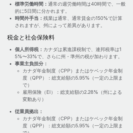
標準労働時間：
通常の週労働時間は40時間で、一般
福利厚生
的に5日間に分かれます。
ブログ
従業員の福利厚生を簡単に管理
時間外手当：
残業は通常、通常賃金の150%で計算
されますが、州によって差異があります。
Remoteの製品アップデート：GustoとXeroの統合お
よびContractor Management Plus（契約社員管理
税金と社会保険料
プラス）
Remoteの使命は、世界のどこにいても、あらゆる規模の企業が
個人所得税：
カナダは累進課税制で、連邦税率は1
業務に最適な人材を採用し、管理し、給与を支給できるようにす
5%〜33%で、さらに州・準州の税が加わります。
ることです。この数週間で、新しい統合、機能、改良点をリリー
事業主負担分：
スしました。...
カナダ年金制度（CPP）またはケベック年金制
度（QPP）：総支給額の5.95%（一定の上限ま
詳細を見る
で）
雇用保険（EI）：総支給額の2.28%（州による
変動あり）
給与詐欺：種類、事例、ビジネスを守る方法
従業員拠出：
給与, 賃金は詐欺の特に魅力的な標的です。多額の資金がシステ
カナダ年金制度（CPP）またはケベック年金制
ム間で頻繁に移動しているためです。このため、自社のビジネス
度（QPP）：総支給額の5.95%（一定の上限ま
を保護することは極めて重要です。...
で）