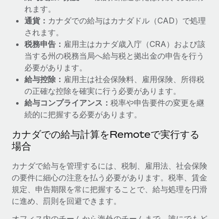
れます。
通貨：
カナダでの給与はカナダドル（CAD）で処理
されます。
税務申告：
雇用主はカナダ歳入庁（CRA）および該
当する州の税務当局へ給与税と拠出金の申告を行う
必要があります。
給与控除：
雇用主は社会保険料、雇用保険、所得税
の正確な控除を確実に行う必要があります。
給与コンプライアンス：
税率や申告要件の変更を継
続的に把握する必要があります。
カナダでの給与計算をRemoteで実行する
場合
カナダで給与を管理するには、税制、雇用法、社会保険
の要件に細心の注意を払う必要があります。税率、賃金
規定、申告期限を常に把握することで、給与処理を円滑
に進め、罰則を回避できます。
オフィス内のチームから海外のチームまで、誰にでもど