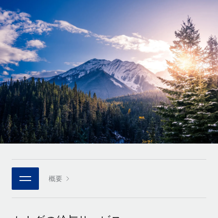
世界中の契約社員をオンボーディングし、管理
契約社員の報酬計算ツール
ログイン
Nederlands
グローバルな契約社員向けに、通貨オプションと支払スピー
PEO
成長の段階
ドを確認する
複雑な雇用関連業務を外部委託
Français
スタートアップ
成長中の企業向けのアジャイルなグローバルHR・給与処理ソ
REMOTEで学習
Deutsch
リューション
インフラ
リサーチおよびガイド
Remote統合
ミッドマーケット
Español
人事機能をワークフローにシームレスに統合する
活用事例
カスタマイズされた人事ソリューションでチームを拡大する
Italiano
プラットフォーム
HR用語集
企業
チームのための人事の基本機能を内蔵
大企業向けのグローバルHR
Português (Portugal)
チェックリストおよびテンプレート
接続
新しい
職務内容ライブラリ
日本語
当社のMCPを使用して、あらゆるAIツールをRemoteに接続
パートナーに登録
戦略的テクノロジーパートナー
ウェビナー
統合
概要
한국어
グローバルな人事機能を柔軟に自社プラットフォームへ統合
基本的なビジネスツールを活用して業務プロセスを効率化す
イベント
る
中文（简体）
パートナーとして登録
ニュースルーム