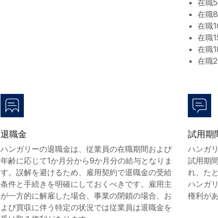
在職
在職
在職
在職
在職
在職
退職金
試用期
ハンガリーの退職金は、従業員の在職期間および
ハンガ
年齢に応じて1か月分から9か月分の給与となりま
試用期
す。誤解を避けるため、雇用契約で退職金の受給
れ、た
条件と手続きを明確にしておくべきです。雇用主
ハンガ
が一方的に解雇した場合、事業の閉鎖の場合、お
権利が
よび買収に伴う特定の状況では従業員は退職金を