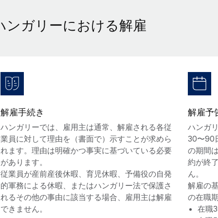
ハンガリーにおける解雇
解雇手続き
解雇予
ハンガリーでは、雇用主は通常、解雇される各従
ハンガ
業員に対して理由を（書面で）示すことが求めら
30〜9
れます。理由は明確かつ事実に基づいている必要
の期間
があります。
約が終
従業員が産前産後休暇、育児休暇、予備役の自発
ん。
的軍務による休暇、またはハンガリー法で保護さ
解雇の
れるその他の事由に該当する場合、雇用主は解雇
の在職
できません。
在職