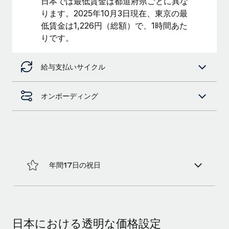
日本では最低賃金は都道府県ごとに異な
ります。2025年10月3日現在、東京の最
福利厚生
ブログ
低賃金は1,226円（総額）で、1時間あた
従業員の福利厚生を簡単に管理
りです。
Remoteの製品アップデート：GustoとXeroの統合お
よびContractor Management Plus（契約社員管理
プラス）
給与支払いサイクル
Remoteの使命は、世界のどこにいても、あらゆる規模の企業が
業務に最適な人材を採用し、管理し、給与を支給できるようにす
オンボーディング
ることです。この数週間で、新しい統合、機能、改良点をリリー
スしました。...
詳細を見る
年間17日の祝日
給与詐欺：種類、事例、ビジネスを守る方法
給与, 賃金は詐欺の特に魅力的な標的です。多額の資金がシステ
ム間で頻繁に移動しているためです。このため、自社のビジネス
を保護することは極めて重要です。...
日本における透明な価格設定