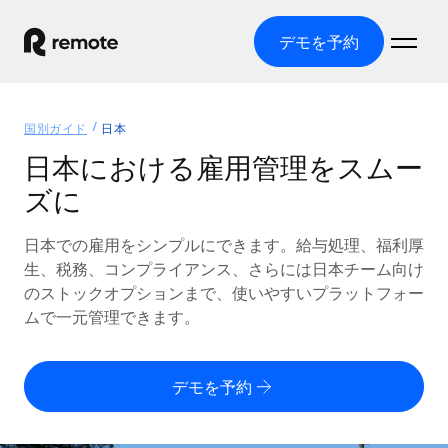
デモを予約
ホーム
国別ガイド
日本
製品
日本における雇用管理をスムー
ズに
ソリューション
グローバル雇用
グローバル給与処理
日本での雇用をシンプルにできます。給与処理、福利厚
リソース
各国の制度に対応
コンプライアンス対応の給与処理を手軽に
生、税務、コンプライアンス、さらには日本チーム向け
国別ガイド
のストックオプションまで、使いやすいプラットフォー
価格
ツールと計算ツール
Employer of Record（EOR）
/国別のグローバル雇用支援を検索する
ムで一元管理できます。
グローバル展開をコストをかけずに実現
誤分類リスク判定ツール
米国州エクスプローラー
国別に従業員の誤分類リスクを確認する
Contractor of Record
米国の各州において採用プロセスを簡素化する
日本語
デモを予約
世界中の契約社員と法令を遵守して契約
従業員コスト計算ツール
Remoteを他社と比較
各国の総従業員コストを計算する
契約社員管理
English
他社と比較した、当社の強みを確認する