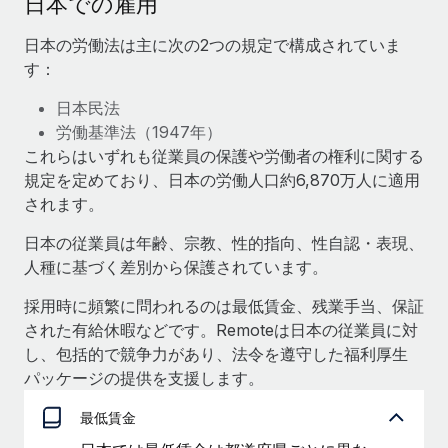
日本での雇用
当社とのパートナーシップの可能性を検討する
サービス
給与・人材情報
日本の労働法は主に次の2つの規定で構成されていま
Remote Build
近日リリース予定
す：
専門家に相談
統合とAI自動化に関するコンサルティング
情報センター
グローバル人事・コンプライアンスの専門サポート
日本民法
サポートを依頼する
労働基準法（1947年）
バックグラウンドチェック
活用事例
これらはいずれも従業員の保護や労働者の権利に関する
候補者の選考プロセスをシンプルに
すべてのリソースを表示する
規定を定めており、日本の労働人口約6,870万人に適用
されます。
Compliance Watchtower
コンプライアンスリスクを先回りして対応
ブログ
日本の従業員は年齢、宗教、性的指向、性自認・表現、
グローバル給与処理
人種に基づく差別から保護されています。
デバイス管理
ITデバイスを世界規模で提供・管理
EORおよびPEO
採用時に頻繁に問われるのは最低賃金、残業手当、保証
された有給休暇などです。Remoteは日本の従業員に対
法人設立
契約社員管理
し、包括的で競争力があり、法令を遵守した福利厚生
法令順守した法人をスピーディに設立
パッケージの提供を支援します。
税務
移住・転勤
最低賃金
ブログを読む
従業員の異動をスムーズに