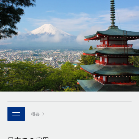
世界中の契約社員をオンボーディングし、管理
契約社員の報酬計算ツール
ログイン
Nederlands
グローバルな契約社員向けに、通貨オプションと支払スピー
PEO
成長の段階
ドを確認する
複雑な雇用関連業務を外部委託
Français
スタートアップ
成長中の企業向けのアジャイルなグローバルHR・給与処理ソ
REMOTEで学習
Deutsch
リューション
インフラ
リサーチおよびガイド
Remote統合
ミッドマーケット
Español
人事機能をワークフローにシームレスに統合する
活用事例
カスタマイズされた人事ソリューションでチームを拡大する
Italiano
プラットフォーム
HR用語集
企業
チームのための人事の基本機能を内蔵
大企業向けのグローバルHR
Português (Portugal)
チェックリストおよびテンプレート
接続
新しい
職務内容ライブラリ
日本語
当社のMCPを使用して、あらゆるAIツールをRemoteに接続
パートナーに登録
戦略的テクノロジーパートナー
ウェビナー
統合
概要
한국어
グローバルな人事機能を柔軟に自社プラットフォームへ統合
基本的なビジネスツールを活用して業務プロセスを効率化す
イベント
る
中文（简体）
パートナーとして登録
ニュースルーム