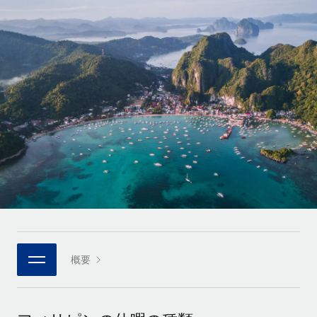
世界中の契約社員をオンボーディングし、管理
契約社員の報酬計算ツール
ログイン
Nederlands
グローバルな契約社員向けに、通貨オプションと支払スピー
PEO
成長の段階
ドを確認する
複雑な雇用関連業務を外部委託
Français
スタートアップ
成長中の企業向けのアジャイルなグローバルHR・給与処理ソ
REMOTEで学習
Deutsch
リューション
インフラ
リサーチおよびガイド
Remote統合
ミッドマーケット
Español
人事機能をワークフローにシームレスに統合する
活用事例
カスタマイズされた人事ソリューションでチームを拡大する
Italiano
プラットフォーム
HR用語集
企業
チームのための人事の基本機能を内蔵
大企業向けのグローバルHR
Português (Portugal)
チェックリストおよびテンプレート
接続
新しい
職務内容ライブラリ
日本語
当社のMCPを使用して、あらゆるAIツールをRemoteに接続
パートナーに登録
戦略的テクノロジーパートナー
ウェビナー
統合
概要
한국어
グローバルな人事機能を柔軟に自社プラットフォームへ統合
基本的なビジネスツールを活用して業務プロセスを効率化す
イベント
る
中文（简体）
パートナーとして登録
ニュースルーム