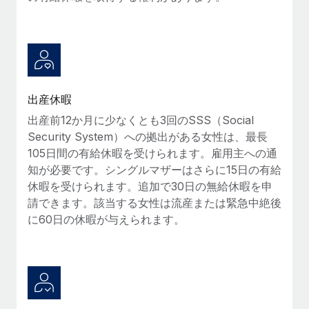
福利厚生
詳細を見る
ブログ
従業員の福利厚生を簡単に管理
Remoteの製品アップデート：GustoとXeroの統合お
よびContractor Management Plus（契約社員管理
プラス）
出産休暇
Remoteの使命は、世界のどこにいても、あらゆる規模の企業が
出産前12か月に少なくとも3回のSSS（Social
業務に最適な人材を採用し、管理し、給与を支給できるようにす
Security System）への拠出がある女性は、最長
ることです。この数週間で、新しい統合、機能、改良点をリリー
105日間の有給休暇を受けられます。雇用主への通
スしました。...
知が必要です。シングルマザーはさらに15日の有給
休暇を受けられます。追加で30日の無給休暇を申
詳細を見る
請できます。該当する女性は流産または緊急中絶後
に60日の休暇が与えられます。
給与詐欺：種類、事例、ビジネスを守る方法
給与, 賃金は詐欺の特に魅力的な標的です。多額の資金がシステ
ム間で頻繁に移動しているためです。このため、自社のビジネス
を保護することは極めて重要です。...