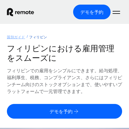
デモを予約
ホーム
国別ガイド
フィリピン
製品
フィリピンにおける雇用管理
をスムーズに
ソリューション
グローバル雇用
グローバル給与処理
フィリピンでの雇用をシンプルにできます。給与処理、
リソース
各国の制度に対応
コンプライアンス対応の給与処理を手軽に
福利厚生、税務、コンプライアンス、さらにはフィリピ
国別ガイド
ンチーム向けのストックオプションまで、使いやすいプ
価格
ツールと計算ツール
Employer of Record（EOR）
/国別のグローバル雇用支援を検索する
ラットフォームで一元管理できます。
グローバル展開をコストをかけずに実現
誤分類リスク判定ツール
米国州エクスプローラー
国別に従業員の誤分類リスクを確認する
Contractor of Record
米国の各州において採用プロセスを簡素化する
日本語
デモを予約
世界中の契約社員と法令を遵守して契約
従業員コスト計算ツール
Remoteを他社と比較
各国の総従業員コストを計算する
契約社員管理
English
他社と比較した、当社の強みを確認する