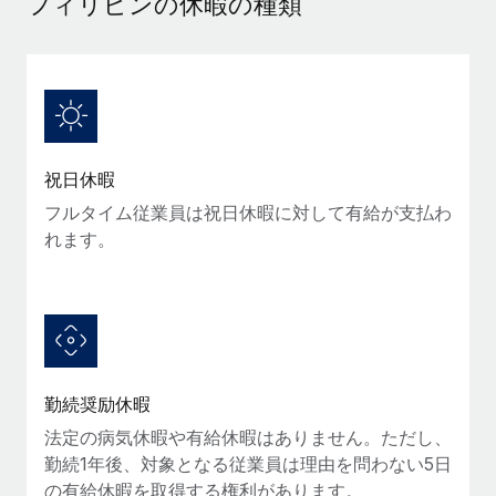
フィリピンの休暇の種類
当社とのパートナーシップの可能性を検討する
サービス
給与・人材情報
Remote Build
近日リリース予定
専門家に相談
統合とAI自動化に関するコンサルティング
情報センター
グローバル人事・コンプライアンスの専門サポート
サポートを依頼する
バックグラウンドチェック
活用事例
祝日休暇
候補者の選考プロセスをシンプルに
すべてのリソースを表示する
Reverse Tech、契約社員管理と給与処理でRemote
フルタイム従業員は祝日休暇に対して有給が支払わ
と戦略的提携
Compliance Watchtower
れます。
コンプライアンスリスクを先回りして対応
ブログ
Reverse Techの概要 健康とウェルネスのスタートアップである
Reverse...
グローバル給与処理
デバイス管理
ITデバイスを世界規模で提供・管理
詳細を見る
EORおよびPEO
法人設立
契約社員管理
勤続奨励休暇
法令順守した法人をスピーディに設立
AIのパイオニアであるWeaviateは、Remoteを使
税務
い、どのようにしてワークフォースを120%に増やした
法定の病気休暇や有給休暇はありません。ただし、
移住・転勤
のか
勤続1年後、対象となる従業員は理由を問わない5日
ブログを読む
従業員の異動をスムーズに
の有給休暇を取得する権利があります。
Weaviateの概要...