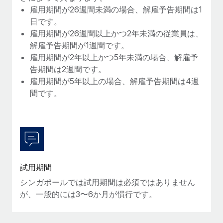
雇用期間が26週間未満の場合、解雇予告期間は1
福利厚生
日です。
ブログ
従業員の福利厚生を簡単に管理
雇用期間が26週間以上かつ2年未満の従業員は、
解雇予告期間が1週間です。
Remoteの製品アップデート：GustoとXeroの統合お
よびContractor Management Plus（契約社員管理
雇用期間が2年以上かつ5年未満の場合、解雇予
プラス）
告期間は2週間です。
雇用期間が5年以上の場合、解雇予告期間は4週
Remoteの使命は、世界のどこにいても、あらゆる規模の企業が
間です。
業務に最適な人材を採用し、管理し、給与を支給できるようにす
ることです。この数週間で、新しい統合、機能、改良点をリリー
スしました。...
詳細を見る
試用期間
給与詐欺：種類、事例、ビジネスを守る方法
シンガポールでは試用期間は必須ではありません
給与, 賃金は詐欺の特に魅力的な標的です。多額の資金がシステ
が、一般的には3〜6か月が慣行です。
ム間で頻繁に移動しているためです。このため、自社のビジネス
を保護することは極めて重要です。...