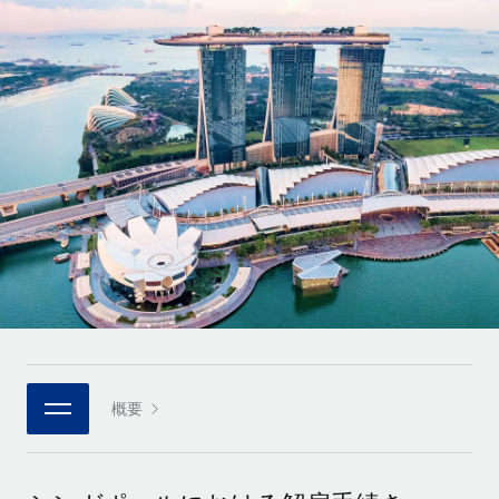
世界中の契約社員をオンボーディングし、管理
契約社員の報酬計算ツール
ログイン
Nederlands
グローバルな契約社員向けに、通貨オプションと支払スピー
PEO
成長の段階
ドを確認する
複雑な雇用関連業務を外部委託
Français
スタートアップ
成長中の企業向けのアジャイルなグローバルHR・給与処理ソ
REMOTEで学習
Deutsch
リューション
インフラ
リサーチおよびガイド
Remote統合
ミッドマーケット
Español
人事機能をワークフローにシームレスに統合する
活用事例
カスタマイズされた人事ソリューションでチームを拡大する
Italiano
プラットフォーム
HR用語集
企業
チームのための人事の基本機能を内蔵
大企業向けのグローバルHR
Português (Portugal)
チェックリストおよびテンプレート
接続
新しい
職務内容ライブラリ
日本語
当社のMCPを使用して、あらゆるAIツールをRemoteに接続
パートナーに登録
戦略的テクノロジーパートナー
ウェビナー
統合
概要
한국어
グローバルな人事機能を柔軟に自社プラットフォームへ統合
基本的なビジネスツールを活用して業務プロセスを効率化す
イベント
る
中文（简体）
パートナーとして登録
ニュースルーム