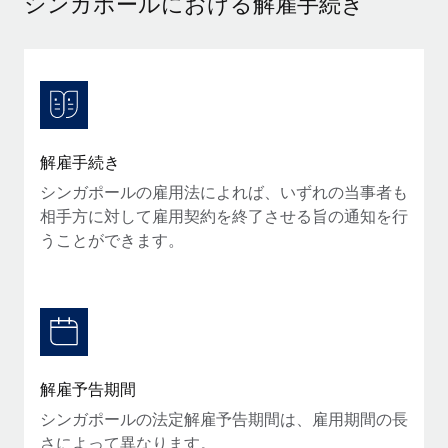
シンガポールにおける解雇手続き
当社とのパートナーシップの可能性を検討する
サービス
給与・人材情報
Remote Build
近日リリース予定
専門家に相談
統合とAI自動化に関するコンサルティング
情報センター
グローバル人事・コンプライアンスの専門サポート
サポートを依頼する
バックグラウンドチェック
活用事例
解雇手続き
候補者の選考プロセスをシンプルに
すべてのリソースを表示する
シンガポールの雇用法によれば、いずれの当事者も
Compliance Watchtower
相手方に対して雇用契約を終了させる旨の通知を行
コンプライアンスリスクを先回りして対応
ブログ
うことができます。
グローバル給与処理
デバイス管理
ITデバイスを世界規模で提供・管理
EORおよびPEO
法人設立
契約社員管理
法令順守した法人をスピーディに設立
税務
解雇予告期間
移住・転勤
シンガポールの法定解雇予告期間は、雇用期間の長
ブログを読む
従業員の異動をスムーズに
さによって異なります。