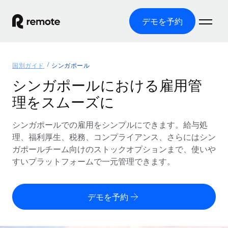
デモを予約
ホーム
国別ガイド
シンガポール
製品
シンガポールにおける雇用管
理をスムーズに
ソリューション
グローバル雇用
グローバル給与処理
シンガポールでの雇用をシンプルにできます。給与処
リソース
各国の制度に対応
コンプライアンス対応の給与処理を手軽に
理、福利厚生、税務、コンプライアンス、さらにはシン
国別ガイド
ガポールチーム向けのストックオプションまで、使いや
価格
ツールと計算ツール
Employer of Record（EOR）
/国別のグローバル雇用支援を検索する
すいプラットフォームで一元管理できます。
グローバル展開をコストをかけずに実現
誤分類リスク判定ツール
米国州エクスプローラー
国別に従業員の誤分類リスクを確認する
Contractor of Record
米国の各州において採用プロセスを簡素化する
日本語
デモを予約
世界中の契約社員と法令を遵守して契約
従業員コスト計算ツール
Remoteを他社と比較
各国の総従業員コストを計算する
契約社員管理
English
他社と比較した、当社の強みを確認する