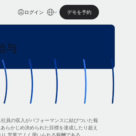
ログイン
デモを予約
給与
員,社員の収入がパフォーマンスに結びついた報
り,あらかじめ決められた目標を達成したり超え
り,営業でよく用いられる報酬である.