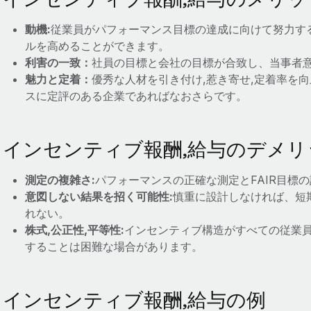
動機:
従業員がパフォーマンス目標の達成に向けて努力す
ルを高めることができます。
利害の一致：
社員の目標と会社の目標が合致し、当事者
魅力と定着：
優秀な人材を引き付け,惹き寄せ,定着率を
スに定評のある企業であればなおさらです。
インセンティブ報酬,給与のデメリ
測定の複雑さ:
パフォーマンスの正確な測定とFAIR目標
意図しない結果を招く可能性:
慎重に設計しなければ、短
れない。
株式,公正性,平等性:
インセンティブ構造がすべての従業員
することは困難な場合があります。
インセンティブ報酬,給与の例