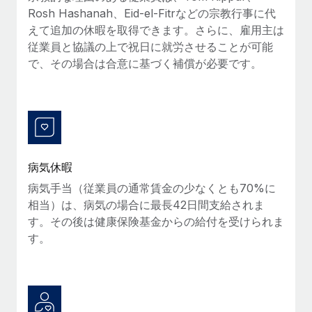
Rosh Hashanah、Eid-el-Fitrなどの宗教行事に代
福利厚生
えて追加の休暇を取得できます。さらに、雇用主は
ブログ
従業員の福利厚生を簡単に管理
従業員と協議の上で祝日に就労させることが可能
で、その場合は合意に基づく補償が必要です。
Remoteの製品アップデート：GustoとXeroの統合お
よびContractor Management Plus（契約社員管理
プラス）
Remoteの使命は、世界のどこにいても、あらゆる規模の企業が
業務に最適な人材を採用し、管理し、給与を支給できるようにす
ることです。この数週間で、新しい統合、機能、改良点をリリー
スしました。...
病気休暇
病気手当（従業員の通常賃金の少なくとも70%に
詳細を見る
相当）は、病気の場合に最長42日間支給されま
す。その後は健康保険基金からの給付を受けられま
す。
給与詐欺：種類、事例、ビジネスを守る方法
給与, 賃金は詐欺の特に魅力的な標的です。多額の資金がシステ
ム間で頻繁に移動しているためです。このため、自社のビジネス
を保護することは極めて重要です。...