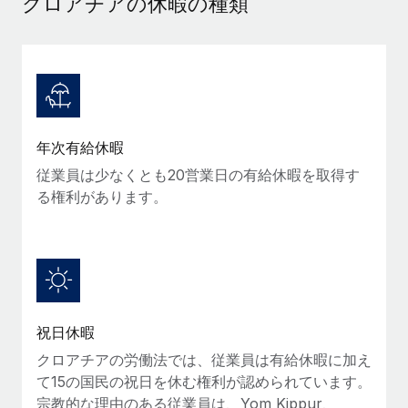
クロアチアの休暇の種類
当社とのパートナーシップの可能性を検討する
サービス
給与・人材情報
Remote Build
近日リリース予定
専門家に相談
統合とAI自動化に関するコンサルティング
情報センター
グローバル人事・コンプライアンスの専門サポート
サポートを依頼する
バックグラウンドチェック
活用事例
年次有給休暇
候補者の選考プロセスをシンプルに
すべてのリソースを表示する
従業員は少なくとも20営業日の有給休暇を取得す
Compliance Watchtower
る権利があります。
コンプライアンスリスクを先回りして対応
ブログ
グローバル給与処理
デバイス管理
ITデバイスを世界規模で提供・管理
EORおよびPEO
法人設立
契約社員管理
祝日休暇
法令順守した法人をスピーディに設立
税務
クロアチアの労働法では、従業員は有給休暇に加え
移住・転勤
て15の国民の祝日を休む権利が認められています。
ブログを読む
従業員の異動をスムーズに
宗教的な理由のある従業員は、Yom Kippur、