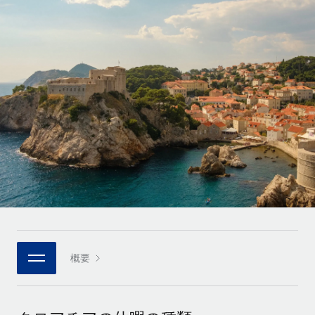
世界中の契約社員をオンボーディングし、管理
契約社員の報酬計算ツール
ログイン
Nederlands
グローバルな契約社員向けに、通貨オプションと支払スピー
PEO
成長の段階
ドを確認する
複雑な雇用関連業務を外部委託
Français
スタートアップ
成長中の企業向けのアジャイルなグローバルHR・給与処理ソ
REMOTEで学習
Deutsch
リューション
インフラ
リサーチおよびガイド
Remote統合
ミッドマーケット
Español
人事機能をワークフローにシームレスに統合する
活用事例
カスタマイズされた人事ソリューションでチームを拡大する
Italiano
プラットフォーム
HR用語集
企業
チームのための人事の基本機能を内蔵
大企業向けのグローバルHR
Português (Portugal)
チェックリストおよびテンプレート
接続
新しい
職務内容ライブラリ
日本語
当社のMCPを使用して、あらゆるAIツールをRemoteに接続
パートナーに登録
戦略的テクノロジーパートナー
ウェビナー
統合
概要
한국어
グローバルな人事機能を柔軟に自社プラットフォームへ統合
基本的なビジネスツールを活用して業務プロセスを効率化す
イベント
る
中文（简体）
パートナーとして登録
ニュースルーム