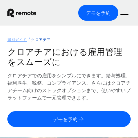
デモを予約
ホーム
国別ガイド
クロアチア
製品
クロアチアにおける雇用管理
をスムーズに
ソリューション
グローバル雇用
グローバル給与処理
クロアチアでの雇用をシンプルにできます。給与処理、
リソース
各国の制度に対応
コンプライアンス対応の給与処理を手軽に
福利厚生、税務、コンプライアンス、さらにはクロアチ
国別ガイド
アチーム向けのストックオプションまで、使いやすいプ
価格
ツールと計算ツール
Employer of Record（EOR）
/国別のグローバル雇用支援を検索する
ラットフォームで一元管理できます。
グローバル展開をコストをかけずに実現
誤分類リスク判定ツール
米国州エクスプローラー
国別に従業員の誤分類リスクを確認する
Contractor of Record
米国の各州において採用プロセスを簡素化する
日本語
デモを予約
世界中の契約社員と法令を遵守して契約
従業員コスト計算ツール
Remoteを他社と比較
各国の総従業員コストを計算する
契約社員管理
English
他社と比較した、当社の強みを確認する