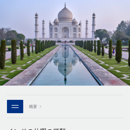
世界中の契約社員をオンボーディングし、管理
契約社員の報酬計算ツール
ログイン
Nederlands
グローバルな契約社員向けに、通貨オプションと支払スピー
PEO
成長の段階
ドを確認する
複雑な雇用関連業務を外部委託
Français
スタートアップ
成長中の企業向けのアジャイルなグローバルHR・給与処理ソ
REMOTEで学習
Deutsch
リューション
インフラ
リサーチおよびガイド
Remote統合
ミッドマーケット
Español
人事機能をワークフローにシームレスに統合する
活用事例
カスタマイズされた人事ソリューションでチームを拡大する
Italiano
プラットフォーム
HR用語集
企業
チームのための人事の基本機能を内蔵
大企業向けのグローバルHR
Português (Portugal)
チェックリストおよびテンプレート
接続
新しい
職務内容ライブラリ
日本語
当社のMCPを使用して、あらゆるAIツールをRemoteに接続
パートナーに登録
戦略的テクノロジーパートナー
ウェビナー
統合
概要
한국어
グローバルな人事機能を柔軟に自社プラットフォームへ統合
基本的なビジネスツールを活用して業務プロセスを効率化す
イベント
る
中文（简体）
パートナーとして登録
ニュースルーム