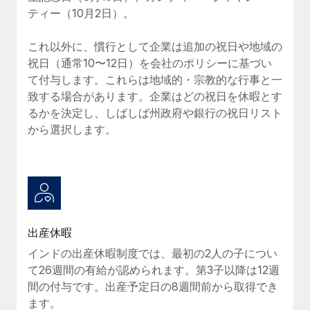
ティー（10月2日）。
福利厚生
詳細を見る
ブログ
従業員の福利厚生を簡単に管理
これ以外に、慣行として企業は追加の祝日や地域の
祝日（通常10〜12日）を会社のポリシーに基づい
Remoteの製品アップデート：GustoとXeroの統合お
よびContractor Management Plus（契約社員管理
て付与します。これらは地域的・宗教的な行事と一
プラス）
致する場合があります。企業はどの祝日を休暇とす
るかを決定し、しばしば州政府や銀行の祝日リスト
Remoteの使命は、世界のどこにいても、あらゆる規模の企業が
から選択します。
業務に最適な人材を採用し、管理し、給与を支給できるようにす
ることです。この数週間で、新しい統合、機能、改良点をリリー
スしました。...
詳細を見る
出産休暇
給与詐欺：種類、事例、ビジネスを守る方法
インドの出産休暇制度では、最初の2人の子につい
給与, 賃金は詐欺の特に魅力的な標的です。多額の資金がシステ
て26週間の有給が認められます。第3子以降は12週
ム間で頻繁に移動しているためです。このため、自社のビジネス
間の付与です。出産予定日の8週間前から取得でき
を保護することは極めて重要です。...
ます。