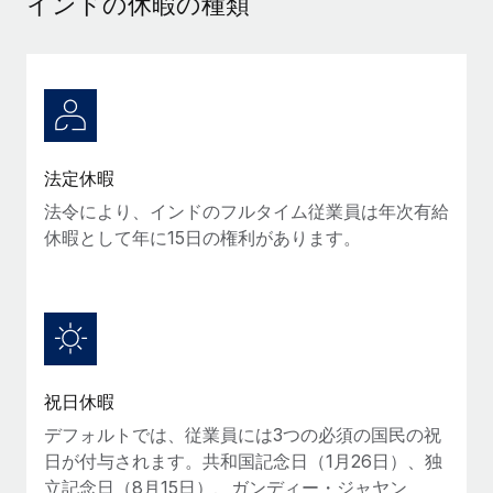
インドの休暇の種類
当社とのパートナーシップの可能性を検討する
サービス
給与・人材情報
Remote Build
近日リリース予定
専門家に相談
統合とAI自動化に関するコンサルティング
情報センター
グローバル人事・コンプライアンスの専門サポート
サポートを依頼する
バックグラウンドチェック
活用事例
法定休暇
候補者の選考プロセスをシンプルに
すべてのリソースを表示する
Reverse Tech、契約社員管理と給与処理でRemote
法令により、インドのフルタイム従業員は年次有給
と戦略的提携
Compliance Watchtower
休暇として年に15日の権利があります。
コンプライアンスリスクを先回りして対応
ブログ
Reverse Techの概要 健康とウェルネスのスタートアップである
Reverse...
グローバル給与処理
デバイス管理
ITデバイスを世界規模で提供・管理
詳細を見る
EORおよびPEO
法人設立
契約社員管理
祝日休暇
法令順守した法人をスピーディに設立
AIのパイオニアであるWeaviateは、Remoteを使
税務
い、どのようにしてワークフォースを120%に増やした
デフォルトでは、従業員には3つの必須の国民の祝
移住・転勤
のか
日が付与されます。共和国記念日（1月26日）、独
ブログを読む
従業員の異動をスムーズに
立記念日（8月15日）、ガンディー・ジャヤン
Weaviateの概要...