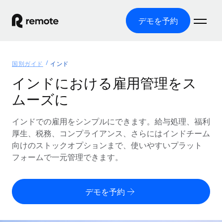
デモを予約
ホーム
国別ガイド
インド
製品
インドにおける雇用管理をス
ムーズに
ソリューション
グローバル雇用
グローバル給与処理
インドでの雇用をシンプルにできます。給与処理、福利
リソース
各国の制度に対応
コンプライアンス対応の給与処理を手軽に
厚生、税務、コンプライアンス、さらにはインドチーム
国別ガイド
向けのストックオプションまで、使いやすいプラット
価格
ツールと計算ツール
Employer of Record（EOR）
/国別のグローバル雇用支援を検索する
フォームで一元管理できます。
グローバル展開をコストをかけずに実現
誤分類リスク判定ツール
米国州エクスプローラー
国別に従業員の誤分類リスクを確認する
Contractor of Record
米国の各州において採用プロセスを簡素化する
日本語
デモを予約
世界中の契約社員と法令を遵守して契約
従業員コスト計算ツール
Remoteを他社と比較
各国の総従業員コストを計算する
契約社員管理
English
他社と比較した、当社の強みを確認する