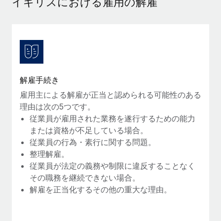
イギリスにおける雇用の解雇
当社とのパートナーシップの可能性を検討する
サービス
給与・人材情報
Remote Build
近日リリース予定
専門家に相談
統合とAI自動化に関するコンサルティング
情報センター
グローバル人事・コンプライアンスの専門サポート
サポートを依頼する
バックグラウンドチェック
活用事例
解雇手続き
候補者の選考プロセスをシンプルに
すべてのリソースを表示する
雇用主による解雇が正当と認められる可能性のある
Compliance Watchtower
理由は次の5つです。
コンプライアンスリスクを先回りして対応
ブログ
従業員が雇用された業務を遂行するための能力
グローバル給与処理
または資格が不足している場合。
デバイス管理
従業員の行為・素行に関する問題。
ITデバイスを世界規模で提供・管理
EORおよびPEO
整理解雇。
従業員が法定の義務や制限に違反することなく
法人設立
契約社員管理
その職務を継続できない場合。
法令順守した法人をスピーディに設立
解雇を正当化するその他の重大な理由。
税務
移住・転勤
ブログを読む
従業員の異動をスムーズに