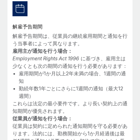
福利厚生
ブログ
従業員の福利厚生を簡単に管理
解雇予告期間
Remoteの製品アップデート：GustoとXeroの統合お
よびContractor Management Plus（契約社員管理
解雇予告期間は、従業員の継続雇用期間と通知を行
プラス）
う当事者によって異なります。
雇用主が通知を行う場合：
Remoteの使命は、世界のどこにいても、あらゆる規模の企業が
Employment Rights Act 1996
に基づき、雇用主は
業務に最適な人材を採用し、管理し、給与を支給できるようにす
少なくとも次の期間の通知を行う必要があります：
ることです。この数週間で、新しい統合、機能、改良点をリリー
雇用期間が1か月以上2年未満の場合、1週間の通
スしました。...
知
詳細を見る
勤続年数1年ごとにさらに1週間の通知（最大12
週間）
これらは法定の最小要件です。より長い契約上の通
給与詐欺：種類、事例、ビジネスを守る方法
知期間が優先されます。
従業員が通知を行う場合：
給与, 賃金は詐欺の特に魅力的な標的です。多額の資金がシステ
従業員は契約に定められた通知期間を守る必要があ
ム間で頻繁に移動しているためです。このため、自社のビジネス
ります。法的には、勤務開始から1か月経過後は最
を保護することは極めて重要です。...