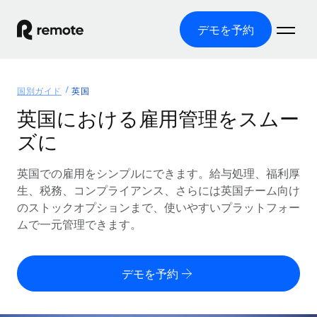
デモを予約
ホーム
国別ガイド
英国
製品
英国における雇用管理をスムー
ズに
ソリューション
グローバル雇用
グローバル給与処理
英国での雇用をシンプルにできます。給与処理、福利厚
リソース
各国の制度に対応
コンプライアンス対応の給与処理を手軽に
生、税務、コンプライアンス、さらには英国チーム向け
国別ガイド
のストックオプションまで、使いやすいプラットフォー
価格
ツールと計算ツール
Employer of Record（EOR）
/国別のグローバル雇用支援を検索する
ムで一元管理できます。
グローバル展開をコストをかけずに実現
誤分類リスク判定ツール
米国州エクスプローラー
国別に従業員の誤分類リスクを確認する
Contractor of Record
米国の各州において採用プロセスを簡素化する
日本語
デモを予約
世界中の契約社員と法令を遵守して契約
従業員コスト計算ツール
Remoteを他社と比較
各国の総従業員コストを計算する
契約社員管理
English
他社と比較した、当社の強みを確認する