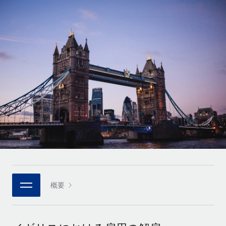
世界中の契約社員をオンボーディングし、管理
契約社員の報酬計算ツール
ログイン
Nederlands
グローバルな契約社員向けに、通貨オプションと支払スピー
PEO
成長の段階
ドを確認する
複雑な雇用関連業務を外部委託
Français
スタートアップ
成長中の企業向けのアジャイルなグローバルHR・給与処理ソ
REMOTEで学習
Deutsch
リューション
インフラ
リサーチおよびガイド
Remote統合
ミッドマーケット
Español
人事機能をワークフローにシームレスに統合する
活用事例
カスタマイズされた人事ソリューションでチームを拡大する
Italiano
プラットフォーム
HR用語集
企業
チームのための人事の基本機能を内蔵
大企業向けのグローバルHR
Português (Portugal)
チェックリストおよびテンプレート
接続
新しい
職務内容ライブラリ
日本語
当社のMCPを使用して、あらゆるAIツールをRemoteに接続
パートナーに登録
戦略的テクノロジーパートナー
ウェビナー
統合
概要
한국어
グローバルな人事機能を柔軟に自社プラットフォームへ統合
基本的なビジネスツールを活用して業務プロセスを効率化す
イベント
る
中文（简体）
パートナーとして登録
ニュースルーム