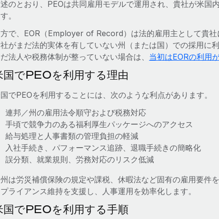
前述のとおり、PEOは共同雇用モデルで運用され、貴社が米国
ます。
方で、EOR（Employer of Record）は法的雇用主とし
貴社がまだ法的実体を有していない州（または国）での採用に
まだ法人や税務体制が整っていない場合は、
当初はEORの利用
米国でPEOを利用する理由
米国でPEOを利用することには、次のような利点があります。
連邦／州の雇用法令順守および税務対応
手頃で競争力のある福利厚生パッケージへのアクセス
給与処理と人事書類の管理負担の軽減
入社手続き、パフォーマンス追跡、退職手続きの簡略化
誤分類、就業規則、労務対応のリスク低減
各州は労災補償保険の規定や課税、休暇法など固有の雇用要件を
ンプライアンス維持を支援し、人事運用を効率化します。
米国でPEOを利用する手順