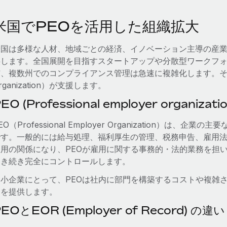
米国でPEOを活用した組織拡大
米国は多様な人材、地域ごとの経済、イノベーション主導の産
供します。全国展開を目指すスタートアップや分散型ワークフ
、複数州でのコンプライアンス管理は急速に複雑化します。そこでPEO（P
rganization）が支援します。
EO (Professional employer organizati
EO（Professional Employer Organization）
です。一般的には給与処理、福利厚生の管理、税務申告、雇用法
雇用の関係になり、PEOが雇用に関する事務的・法的業務を担
引き続き完全にコントロールします。
中小企業にとって、PEOは社内に部門を構築するコストや複雑
スを提供します。
EOとEOR (Employer of Record) の違い