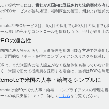
EOと提携するには、
貴社が米国内に登録された法的実体を有
社のPEOサービスが給与処理、福利厚生の管理、州および連邦
す。
emoteのPEOサービスは、5人目の採用でも50人目の採用
チーム運用の完全なコントロールを保持しつつ、当社が運用上
PEOの適合性
米国内に法人登記があり、人事管理を拡張可能な方法で効率化し
す。専門的なサポートを得てコンプライアンスリスクを低減し
EORは、まだ米国内に法人設立がなく税務体制も整っていない
多く、米国で初めて従業員を採用する場合は、当初はEORを利
Remoteで米国の人事・給与をシンプルに
emoteは全50州での人事・給与・コンプライアンスの管理を
チームの成長支援について、詳しく
こちら
をご覧ください。