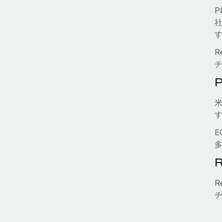
P
R
R