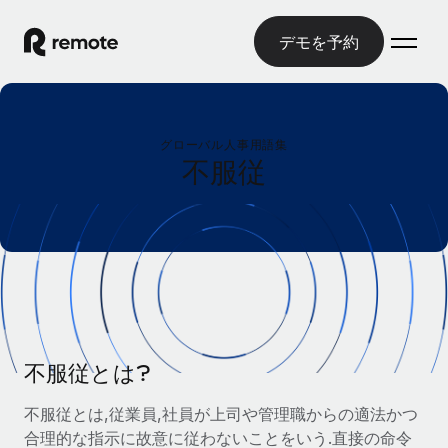
デモを予約
ホーム
グローバル人事用語集
製品
不服従
ソリューション
グローバル雇用
グローバル給与処理
リソース
各国の制度に対応
コンプライアンス対応の給与処理を手軽に
国別ガイド
価格
ツールと計算ツール
Employer of Record（EOR）
/国別のグローバル雇用支援を検索する
グローバル展開をコストをかけずに実現
誤分類リスク判定ツール
米国州エクスプローラー
国別に従業員の誤分類リスクを確認する
Contractor of Record
不服従とは?
米国の各州において採用プロセスを簡素化する
日本語
世界中の契約社員と法令を遵守して契約
従業員コスト計算ツール
不服従とは,従業員,社員が上司や管理職からの適法かつ
Remoteを他社と比較
各国の総従業員コストを計算する
契約社員管理
合理的な指示に故意に従わないことをいう.直接の命令
English
他社と比較した、当社の強みを確認する