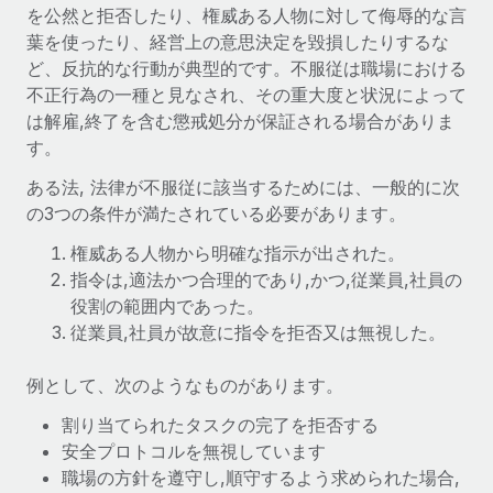
世界中の契約社員をオンボーディングし、管理
を公然と拒否したり、権威ある人物に対して侮辱的な言
契約社員の報酬計算ツール
ログイン
葉を使ったり、経営上の意思決定を毀損したりするな
Nederlands
グローバルな契約社員向けに、通貨オプションと支払スピー
PEO
成長の段階
ど、反抗的な行動が典型的です。不服従は職場における
ドを確認する
複雑な雇用関連業務を外部委託
不正行為の一種と見なされ、その重大度と状況によって
Français
スタートアップ
は解雇,終了を含む懲戒処分が保証される場合がありま
成長中の企業向けのアジャイルなグローバルHR・給与処理ソ
REMOTEで学習
す。
Deutsch
リューション
インフラ
リサーチおよびガイド
ある法, 法律が不服従に該当するためには、一般的に次
Remote統合
ミッドマーケット
Español
の3つの条件が満たされている必要があります。
人事機能をワークフローにシームレスに統合する
活用事例
カスタマイズされた人事ソリューションでチームを拡大する
権威ある人物から明確な指示が出された。
Italiano
プラットフォーム
HR用語集
企業
指令は,適法かつ合理的であり,かつ,従業員,社員の
チームのための人事の基本機能を内蔵
大企業向けのグローバルHR
役割の範囲内であった。
Português (Portugal)
チェックリストおよびテンプレート
従業員,社員が故意に指令を拒否又は無視した。
接続
新しい
職務内容ライブラリ
日本語
当社のMCPを使用して、あらゆるAIツールをRemoteに接続
パートナーに登録
例として、次のようなものがあります。
戦略的テクノロジーパートナー
ウェビナー
統合
한국어
割り当てられたタスクの完了を拒否する
グローバルな人事機能を柔軟に自社プラットフォームへ統合
基本的なビジネスツールを活用して業務プロセスを効率化す
イベント
安全プロトコルを無視しています
る
中文（简体）
パートナーとして登録
職場の方針を遵守し,順守するよう求められた場合,
ニュースルーム