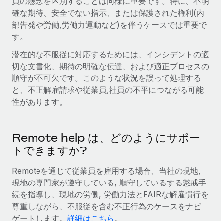
員の懸念を区別することは同様に重要です。特に、不明
確な期待、安全でない指示、または保護された権利(内
福利厚生
ブログ
部告発や労働,労働力運動など)を伴うケースでは重要で
従業員の福利厚生を簡単に管理
す。
Remoteの製品アップデート：GustoとXeroの統合お
潜在的な不服従に対応するためには、インシデントの適
よびContractor Management Plus（契約社員管理
プラス）
切な文書化、期待の明確な伝達、および適正プロセスの
順守が不可欠です。このような状況を誤って処理する
Remoteの使命は、世界のどこにいても、あらゆる規模の企業が
と、不正解雇請求や従業員,社員の不平につながる可能
業務に最適な人材を採用し、管理し、給与を支給できるようにす
性があります。
ることです。この数週間で、新しい統合、機能、改良点をリリー
スしました。...
詳細を見る
Remote help は、どのようにサポー
トできますか?
給与詐欺：種類、事例、ビジネスを守る方法
Remoteを通じて従業員を雇用する場合、当社の現地,
現地の専門家が遵守している, 順守しているする懲戒手
給与, 賃金は詐欺の特に魅力的な標的です。多額の資金がシステ
続を指導し、現地の労働, 労働力法とFAIRな解雇慣行を
ム間で頻繁に移動しているためです。このため、自社のビジネス
尊重しながら、不服従を含む不正行為のケースをナビ
を保護することは極めて重要です。...
ゲートします。
詳細はこちら
。