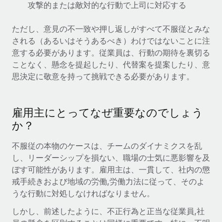
当社とのパートナーシップの可能性を検討する
攻撃的または敵対的な行動で上司に対応する
サービス
給与・人材情報
Remote Build
近日リリース予定
ただし、意見の不一致や押し返しがすべて不服従とみな
専門家に相談
統合とAI自動化に関するコンサルティング
される（あるいはそうあるべき）わけではないことに注
情報センター
グローバル人事・コンプライアンスの専門サポート
意する必要があります。従業員は、行動の期待を裏切る
サポートを依頼する
ことなく、懸念を提起したり、代替案を提案したり、意
バックグラウンドチェック
活用事例
思決定に敬意を持って挑戦できる必要があります。
候補者の選考プロセスをシンプルに
すべてのリソースを表示する
Compliance Watchtower
雇用主にとってなぜ重要なのでしょう
コンプライアンスリスクを先回りして対応
ブログ
か？
グローバル給与処理
デバイス管理
不服従の本物のケースは、チームのダイナミクスを乱
ITデバイスを世界規模で提供・管理
EORおよびPEO
し、リーダーシップを損ない、職場の士気に悪影響を及
法人設立
ぼす可能性があります。雇用主は、一貫して、社内の懲
契約社員管理
戒手続きおよび地域の労働,労働力法に従って、そのよ
法令順守した法人をスピーディに設立
税務
うな行動に対処しなければなりません。
移住・転勤
しかし、前述したように、不正行為と正当な従業員,社
ブログを読む
従業員の異動をスムーズに