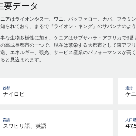
主要データ
ケニアはライオンやヌー、ワニ、バッファロー、カバ、フラミ
で知られており、まるで『ライオン・キング』のサバンナのよ
見事な生物多様性に加え、ケニアはサブサハラ・アフリカで3番
数の高成長都市の一つで、現在は繁栄する大都市として東アフ
輸送、エネルギー、観光、サービス産業のパフォーマンスが高
すると見込まれます。
首都
通貨
ナイロビ
ケ
言語
人口
スワヒリ語、英語
47,