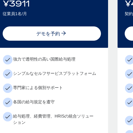
¥
3911
¥
従業員1名/月
契約
デモを予約
強力で透明性の高い国際給与処理
シンプルなセルフサービスプラットフォーム
専門家による個別サポート
各国の給与規定を遵守
給与処理、経費管理、HRISの統合ソリュー
ション