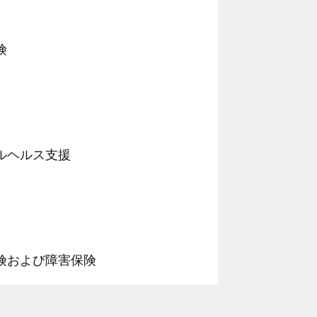
険
ルヘルス支援
険および障害保険