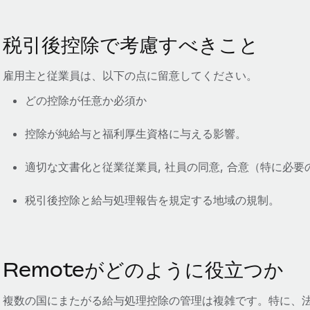
税引後控除で考慮すべきこと
雇用主と従業員は、以下の点に留意してください。
どの控除が任意か必須か
控除が純給与と福利厚生資格に与える影響。
適切な文書化と従業従業員, 社員の同意, 合意（特に必
税引後控除と給与処理報告を規定する地域の規制。
Remoteがどのように役立つか
複数の国にまたがる給与処理控除の管理は複雑です。特に、