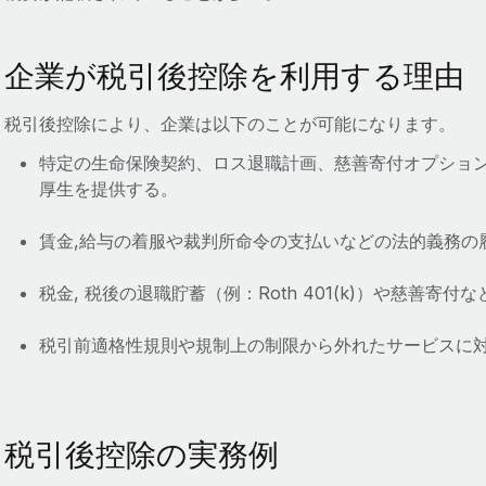
企業が税引後控除を利用する理由
税引後控除により、企業は以下のことが可能になります。
特定の生命保険契約、ロス退職計画、慈善寄付オプショ
厚生を提供する。
賃金,給与の着服や裁判所命令の支払いなどの法的義務の
税金, 税後の退職貯蓄（例：Roth 401(k)）や慈善寄
税引前適格性規則や規制上の制限から外れたサービスに
税引後控除の実務例