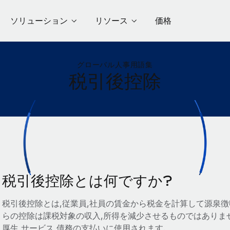
ソリューション
リソース
価格
グローバル人事用語集
税引後控除
税引後控除とは何ですか?
税引後控除とは,従業員,社員の賃金から税金を計算して源泉
らの控除は課税対象の収入,所得を減少させるものではありま
厚生,サービス,債務の支払いに使用されます.