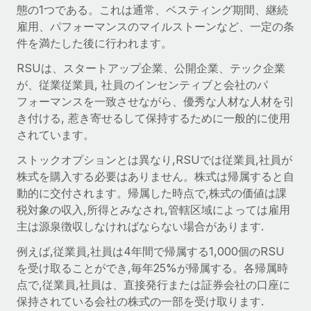
世界中の契約社員をオンボーディングし、管理
態の1つである。これは通常、ベスティング期間、継続
契約社員の報酬計算ツール
ログイン
雇用、パフォーマンスのマイルストーンなど、一定の条
Nederlands
グローバルな契約社員向けに、通貨オプションと支払スピー
PEO
成長の段階
件を満たした後に行われます。
ドを確認する
複雑な雇用関連業務を外部委託
Français
スタートアップ
RSUは、スタートアップ企業、公開企業、テック企業
成長中の企業向けのアジャイルなグローバルHR・給与処理ソ
が、従業従業員, 社員のインセンティブと会社のパ
REMOTEで学習
Deutsch
リューション
インフラ
フォーマンスを一致させながら、優秀な人材な人材を引
リサーチおよびガイド
き付ける, 惹き寄せるして保持するために一般的に使用
Remote統合
ミッドマーケット
Español
されています。
人事機能をワークフローにシームレスに統合する
活用事例
カスタマイズされた人事ソリューションでチームを拡大する
ストックオプションとは異なり,RSUでは従業員,社員が
Italiano
プラットフォーム
HR用語集
企業
株式を購入する必要はありません。株式は帰属すると自
チームのための人事の基本機能を内蔵
大企業向けのグローバルHR
動的に交付されます。帰属した時点で,株式の価値は課
Português (Portugal)
チェックリストおよびテンプレート
税対象の収入,所得とみなされ,管轄区域によっては雇用
接続
新しい
主は源泉徴収しなければならない場合があります.
職務内容ライブラリ
日本語
当社のMCPを使用して、あらゆるAIツールをRemoteに接続
パートナーに登録
例えば,従業員,社員は4年間で帰属する1,000個のRSU
戦略的テクノロジーパートナー
ウェビナー
統合
한국어
を受け取ることができ,毎年25%が帰属する。各帰属時
グローバルな人事機能を柔軟に自社プラットフォームへ統合
基本的なビジネスツールを活用して業務プロセスを効率化す
イベント
点で,従業員,社員は、直接発行または証券会社の口座に
る
中文（简体）
パートナーとして登録
保持されている会社の株式の一部を受け取ります.
ニュースルーム