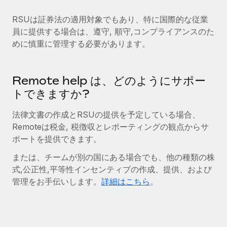
福利厚生
RSUは証券法の適用対象でもあり、特に国際的な従業
ブログ
従業員の福利厚生を簡単に管理
員に提供する場合は、遵守, 順守,コンプライアンスのた
めに慎重に管理する必要があります。
Remoteの製品アップデート：GustoとXeroの統合お
よびContractor Management Plus（契約社員管理
プラス）
Remote help は、どのようにサポー
Remoteの使命は、世界のどこにいても、あらゆる規模の企業が
トできますか?
業務に最適な人材を採用し、管理し、給与を支給できるようにす
ることです。この数週間で、新しい統合、機能、改良点をリリー
法律文書の作成とRSUの提供を予定している場合、
スしました。...
Remoteは税金, 税徴収とレポーティングの観点からサ
ポートを提供できます。
詳細を見る
または、チームが別の国にある場合でも、他の種類の株
式,公正性,平等性インセンティブの作成、提供、および
給与詐欺：種類、事例、ビジネスを守る方法
管理をお手伝いします。
詳細はこちら
。
給与, 賃金は詐欺の特に魅力的な標的です。多額の資金がシステ
ム間で頻繁に移動しているためです。このため、自社のビジネス
を保護することは極めて重要です。...