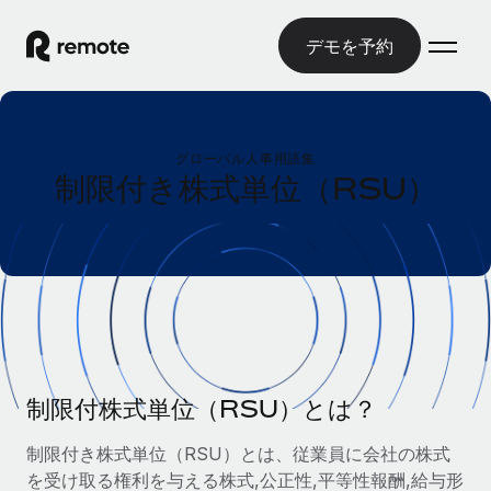
デモを予約
ホーム
グローバル人事用語集
製品
制限付き株式単位（RSU）
ソリューション
グローバル雇用
グローバル給与処理
リソース
各国の制度に対応
コンプライアンス対応の給与処理を手軽に
国別ガイド
価格
ツールと計算ツール
Employer of Record（EOR）
/国別のグローバル雇用支援を検索する
グローバル展開をコストをかけずに実現
誤分類リスク判定ツール
米国州エクスプローラー
国別に従業員の誤分類リスクを確認する
Contractor of Record
制限付株式単位（RSU）とは？
米国の各州において採用プロセスを簡素化する
日本語
世界中の契約社員と法令を遵守して契約
従業員コスト計算ツール
制限付き株式単位（RSU）とは、従業員に会社の株式
Remoteを他社と比較
各国の総従業員コストを計算する
契約社員管理
を受け取る権利を与える株式,公正性,平等性報酬,給与形
English
他社と比較した、当社の強みを確認する