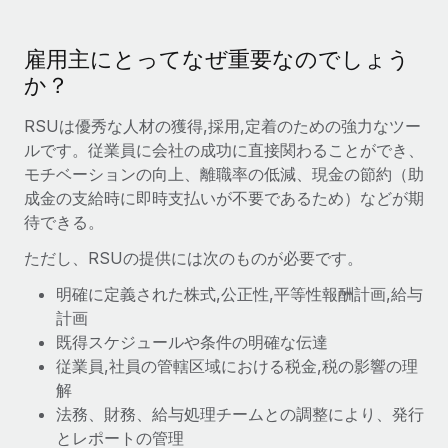
当社とのパートナーシップの可能性を検討する
サービス
給与・人材情報
Remote Build
近日リリース予定
雇用主にとってなぜ重要なのでしょう
専門家に相談
統合とAI自動化に関するコンサルティング
か？
情報センター
グローバル人事・コンプライアンスの専門サポート
サポートを依頼する
RSUは優秀な人材の獲得,採用,定着のための強力なツー
バックグラウンドチェック
活用事例
ルです。従業員に会社の成功に直接関わることができ、
候補者の選考プロセスをシンプルに
すべてのリソースを表示する
モチベーションの向上、離職率の低減、現金の節約（助
成金の支給時に即時支払いが不要であるため）などが期
Compliance Watchtower
待できる。
コンプライアンスリスクを先回りして対応
ブログ
ただし、RSUの提供には次のものが必要です。
グローバル給与処理
デバイス管理
明確に定義された株式,公正性,平等性報酬計画,給与
ITデバイスを世界規模で提供・管理
EORおよびPEO
計画
法人設立
既得スケジュールや条件の明確な伝達
契約社員管理
法令順守した法人をスピーディに設立
従業員,社員の管轄区域における税金,税の影響の理
税務
解
移住・転勤
法務、財務、給与処理チームとの調整により、発行
ブログを読む
従業員の異動をスムーズに
とレポートの管理