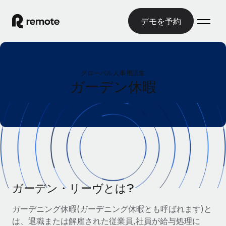
デモを予約
ホーム
グローバル人事用語集
製品
ガーデン休暇
ソリューション
グローバル雇用
グローバル給与処理
リソース
各国の制度に対応
コンプライアンス対応の給与処理を手軽に
国別ガイド
価格
ツールと計算ツール
Employer of Record（EOR）
/国別のグローバル雇用支援を検索する
グローバル展開をコストをかけずに実現
誤分類リスク判定ツール
米国州エクスプローラー
国別に従業員の誤分類リスクを確認する
Contractor of Record
ガーデン・リーヴとは?
米国の各州において採用プロセスを簡素化する
日本語
世界中の契約社員と法令を遵守して契約
従業員コスト計算ツール
ガーデニング休暇(ガーデニング休暇とも呼ばれます)と
Remoteを他社と比較
各国の総従業員コストを計算する
契約社員管理
は、退職または解雇された従業員,社員が給与処理に
English
他社と比較した、当社の強みを確認する