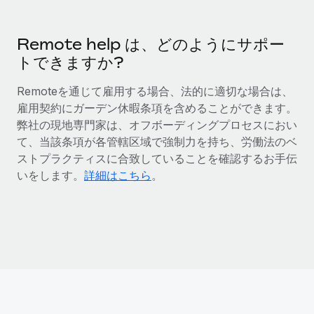
福利厚生
ブログ
従業員の福利厚生を簡単に管理
Remote help は、どのようにサポー
トできますか?
Remoteの製品アップデート：GustoとXeroの統合お
よびContractor Management Plus（契約社員管理
Remoteを通じて雇用する場合、法的に適切な場合は、
プラス）
雇用契約にガーデン休暇条項を含めることができます。
Remoteの使命は、世界のどこにいても、あらゆる規模の企業が
弊社の現地専門家は、オフボーディングプロセスにおい
業務に最適な人材を採用し、管理し、給与を支給できるようにす
て、当該条項が各管轄区域で強制力を持ち、労働法のベ
ることです。この数週間で、新しい統合、機能、改良点をリリー
ストプラクティスに合致していることを確認するお手伝
スしました。...
いをします。
詳細はこちら
。
詳細を見る
給与詐欺：種類、事例、ビジネスを守る方法
給与, 賃金は詐欺の特に魅力的な標的です。多額の資金がシステ
ム間で頻繁に移動しているためです。このため、自社のビジネス
を保護することは極めて重要です。...