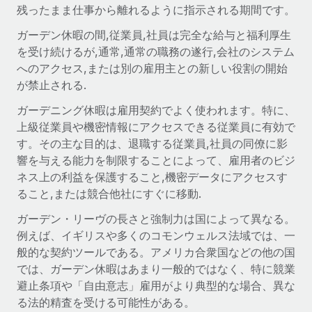
世界中の契約社員をオンボーディングし、管理
残ったまま仕事から離れるように指示される期間です。
契約社員の報酬計算ツール
ログイン
Nederlands
グローバルな契約社員向けに、通貨オプションと支払スピー
ガーデン休暇の間,従業員,社員は完全な給与と福利厚生
PEO
成長の段階
ドを確認する
を受け続けるが,通常,通常の職務の遂行,会社のシステム
複雑な雇用関連業務を外部委託
Français
スタートアップ
へのアクセス,または別の雇用主との新しい役割の開始
成長中の企業向けのアジャイルなグローバルHR・給与処理ソ
が禁止される.
REMOTEで学習
Deutsch
リューション
インフラ
ガーデニング休暇は雇用契約でよく使われます。特に、
リサーチおよびガイド
Remote統合
ミッドマーケット
上級従業員や機密情報にアクセスできる従業員に有効で
Español
人事機能をワークフローにシームレスに統合する
活用事例
カスタマイズされた人事ソリューションでチームを拡大する
す。その主な目的は、退職する従業員,社員の同僚に影
響を与える能力を制限することによって、雇用者のビジ
Italiano
プラットフォーム
HR用語集
企業
ネス上の利益を保護すること,機密データにアクセスす
チームのための人事の基本機能を内蔵
大企業向けのグローバルHR
ること,または競合他社にすぐに移動.
Português (Portugal)
チェックリストおよびテンプレート
接続
新しい
ガーデン・リーヴの長さと強制力は国によって異なる。
職務内容ライブラリ
日本語
当社のMCPを使用して、あらゆるAIツールをRemoteに接続
パートナーに登録
例えば、イギリスや多くのコモンウェルス法域では、一
般的な契約ツールである。アメリカ合衆国などの他の国
戦略的テクノロジーパートナー
ウェビナー
統合
한국어
では、ガーデン休暇はあまり一般的ではなく、特に競業
グローバルな人事機能を柔軟に自社プラットフォームへ統合
基本的なビジネスツールを活用して業務プロセスを効率化す
イベント
避止条項や「自由意志」雇用がより典型的な場合、異な
る
中文（简体）
パートナーとして登録
る法的精査を受ける可能性がある。
ニュースルーム