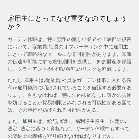
当社とのパートナーシップの可能性を検討する
サービス
給与・人材情報
Remote Build
近日リリース予定
雇用主にとってなぜ重要なのでしょう
専門家に相談
統合とAI自動化に関するコンサルティング
か？
情報センター
グローバル人事・コンプライアンスの専門サポート
サポートを依頼する
ガーデン休暇は、特に競争の激しい業界や上層部の役割
バックグラウンドチェック
活用事例
において、従業員,社員のオフボーディング中に雇用主
候補者の選考プロセスをシンプルに
すべてのリソースを表示する
にとって戦略的なツールになる可能性があります。知識
の伝達を可能にする緩衝期間を提供し、知的財産を保護
Compliance Watchtower
し、クライアントや同僚の密猟のリスクを軽減します。
コンプライアンスリスクを先回りして対応
ブログ
ただし,雇用主は,従業員,社員をガーデン休暇に入れる権
グローバル給与処理
デバイス管理
利が雇用契約に明記されていることを確認する必要があ
ITデバイスを世界規模で提供・管理
EORおよびPEO
ります。さもなければ、特に法的根拠なしに誰かの労働
を妨げることが貿易制限とみなされる可能性がある国で
法人設立
契約社員管理
は、その施行が妨げられる可能性がある。
法令順守した法人をスピーディに設立
税務
また、雇用主は、給与, 給料、福利厚生厚生、法定の,
移住・転勤
法定, 法定に基づく資格など、ガーデン休暇中もすべて
ブログを読む
従業員の異動をスムーズに
の契約上の義務を守り続けなければなりません。