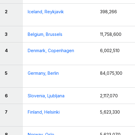
2
Iceland, Reykjavik
398,266
3
Belgium, Brussels
11,758,600
4
Denmark, Copenhagen
6,002,510
5
Germany, Berlin
84,075,100
6
Slovenia, Ljubljana
2,117,070
7
Finland, Helsinki
5,623,330
8
Norway, Oslo
5,623,070