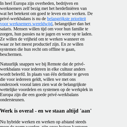
In heel Europa zijn overheden, bedrijven en
werknemers zelf bezig met het herdefiniëren van
wat het betekent om goed te leven en te werken. De
privé-werkbalans is nu de
belangrijkste prioriteit
voor werknemers wereldwijd
, belangrijker dan het
salaris. Mensen willen tijd om voor hun familie te
zorgen, hun passies na te jagen en weer op te laden.
Ze willen de vrijheid om te werken wanneer en
waar ze het meest productief zijn. En ze willen
systemen die hun recht om offline te gaan,
beschermen.
Natuurlijk snappen we bij Remote dat de privé-
werkbalans voor iedereen in elke cultuur anders
wordt beleefd. In plaats van één definitie te geven
die voor iedereen geldt, willen we met ons
onderzoek vooral laten zien wat de belangrijkste
wettelijke voordelen en systemen op de werkplek in
Europa zijn die een goede privé-werkbalans
ondersteunen.
Werk is overal - en we staan altijd 'aan'
Nu hybride werken en werken op afstand steeds
meer de norm worden, zijn onze huizen kantoren