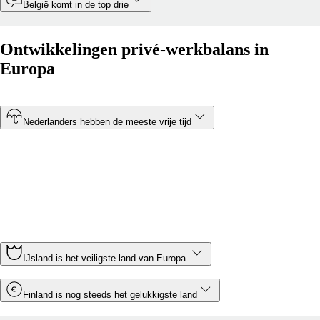
België komt in de top drie
Ontwikkelingen privé-werkbalans in
Europa
Nederlanders hebben de meeste vrije tijd
Met maar 30,5 uur heeft Nederland de kortste gemiddelde
werkweek van alle landen in Europa. Montenegro is
daarentegen het land in Europa waar mensen de meeste
uren werken. De gemiddelde werkweek in het land is 43,5
uur.
IJsland is het veiligste land van Europa.
Finland is nog steeds het gelukkigste land