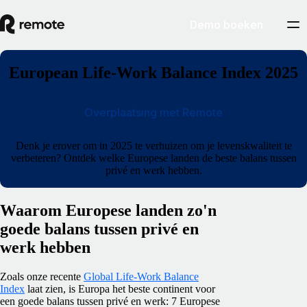
Demo boeken
European Life-Work Balance Index 2025
Overplaatsing met Remote
Denk je erover om in 2025 te verhuizen om je levenskwaliteit te
verbeteren? Ontdek welke Europese landen de beste balans tussen
privé en werk hebben.
Waarom Europese landen zo'n
goede balans tussen privé en
werk hebben
Zoals onze recente
Global Life-Work Balance
Index
laat zien, is Europa het beste continent voor
een goede balans tussen privé en werk: 7 Europese