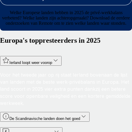
Welke Europese landen hebben in 2025 de privé-werkbalans
verbeterd? Welke landen zijn achteropgeraakt? Download de eerdere
onderzoeken van Remote om te zien welke landen waar stonden.
Europa's toppresteerders in 2025
Ierland loopt weer voorop
Voor het tweede jaar op rij staat Ierland bovenaan de lijst
van landen met de beste werk-privébalans in Europa. Het
land scoort in 2025 vier extra punten dankzij een betere
score voor openbare veiligheid en een kortere gemiddelde
werkweek.
De Scandinavische landen doen het goed