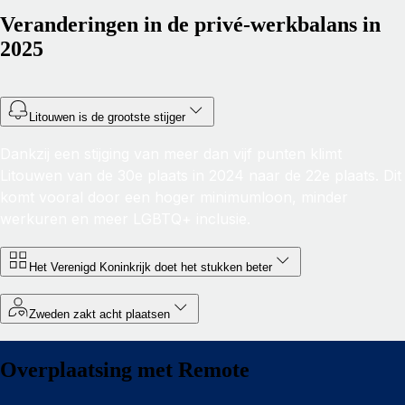
Veranderingen in de privé-werkbalans in
2025
Litouwen is de grootste stijger
Dankzij een stijging van meer dan vijf punten klimt
Litouwen van de 30e plaats in 2024 naar de 22e plaats. Dit
komt vooral door een hoger minimumloon, minder
werkuren en meer LGBTQ+ inclusie.
Het Verenigd Koninkrijk doet het stukken beter
Zweden zakt acht plaatsen
Overplaatsing met Remote